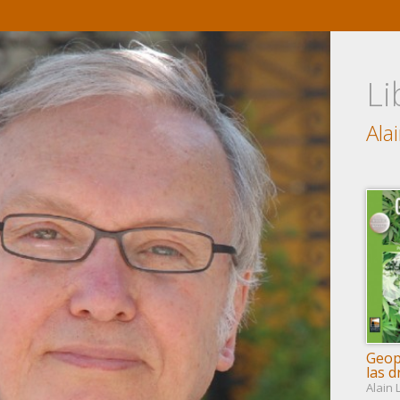
Li
Ala
Geopo
las 
Alain