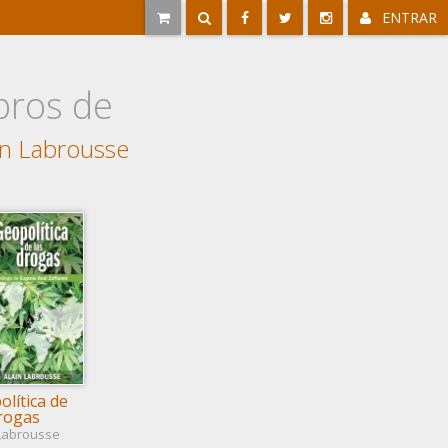
ENTRAR
bros de
in Labrousse
lítica de
drogas
 Labrousse