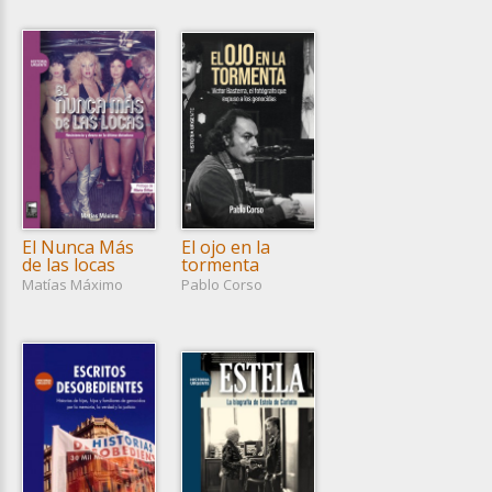
El Nunca Más
El ojo en la
de las locas
tormenta
Matías Máximo
Pablo Corso