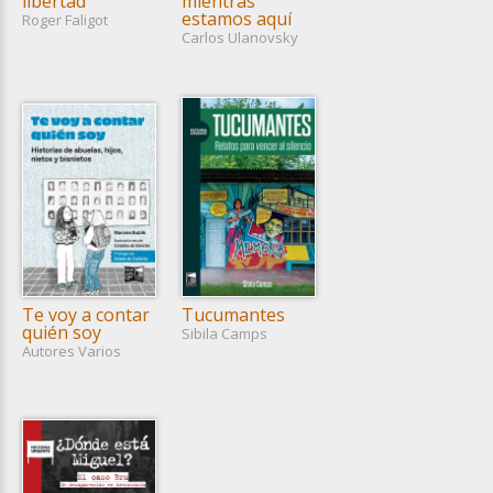
libertad
mientras
estamos aquí
Roger Faligot
Carlos Ulanovsky
Te voy a contar
Tucumantes
quién soy
Sibila Camps
Autores Varios