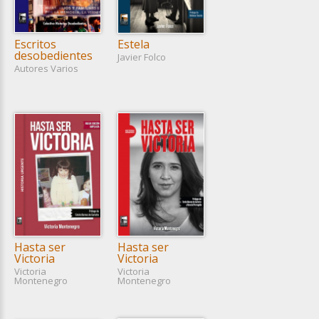
Escritos
Estela
desobedientes
Javier Folco
Autores Varios
Hasta ser
Hasta ser
Victoria
Victoria
Victoria
Victoria
Montenegro
Montenegro