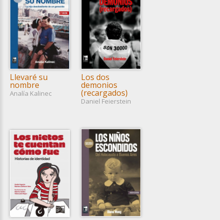
Llevaré su
Los dos
nombre
demonios
(recargados)
Analía Kalinec
Daniel Feierstein