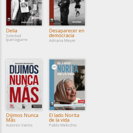
Delia
Desaparecer en
democracia
Soledad
Iparraguirre
Adriana Meyer
Dijimos Nunca
El lado Norita
Más
de la vida
Autores Varios
Pablo Melicchio