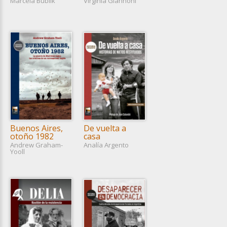
Marcela Bublik
Virginia Giannoni
Buenos Aires,
De vuelta a
otoño 1982
casa
Andrew Graham-
Analía Argento
Yooll