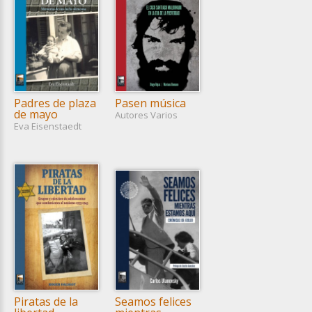
Padres de plaza
Pasen música
de mayo
Autores Varios
Eva Eisenstaedt
Piratas de la
Seamos felices