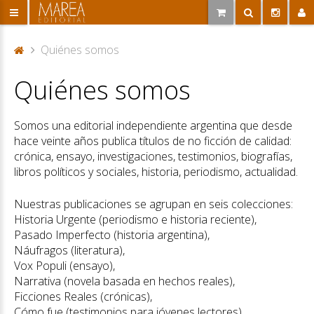
Quiénes somos
P
Quiénes somos
or
ta
d
Somos una editorial independiente argentina que desde
a
hace veinte años publica títulos de no ficción de calidad:
crónica, ensayo, investigaciones, testimonios, biografías,
libros políticos y sociales, historia, periodismo, actualidad.
Nuestras publicaciones se agrupan en seis colecciones:
Historia Urgente (periodismo e historia reciente),
Pasado Imperfecto (historia argentina),
Náufragos (literatura),
Vox Populi (ensayo),
Narrativa (novela basada en hechos reales),
Ficciones Reales (crónicas),
Cómo fue (testimonios para jóvenes lectores).