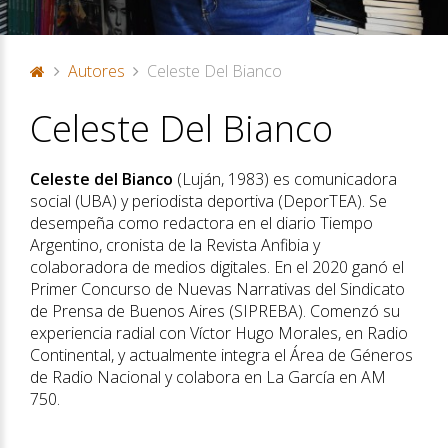
Autores
Celeste Del Bianco
P
Celeste Del Bianco
or
ta
d
Celeste del Bianco
(Luján, 1983) es comunicadora
a
social (UBA) y periodista deportiva (DeporTEA). Se
desempeña como redactora en el diario Tiempo
Argentino, cronista de la Revista Anfibia y
colaboradora de medios digitales. En el 2020 ganó el
Primer Concurso de Nuevas Narrativas del Sindicato
de Prensa de Buenos Aires (SIPREBA). Comenzó su
experiencia radial con Víctor Hugo Morales, en Radio
Continental, y actualmente integra el Área de Géneros
de Radio Nacional y colabora en La García en AM
750.