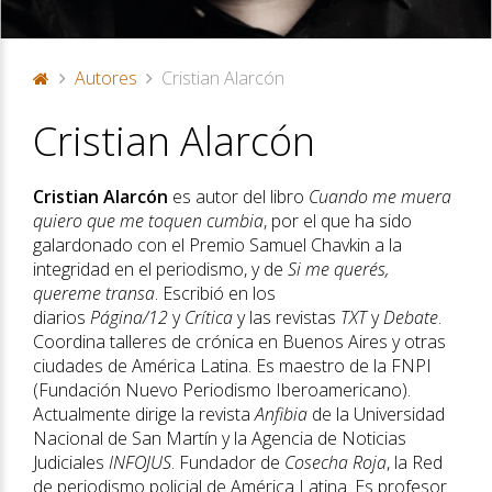
Autores
Cristian Alarcón
P
Cristian Alarcón
or
ta
d
Cristian Alarcón
es autor del libro
Cuando me muera
a
quiero que me toquen cumbia
, por el que ha sido
galardonado con el Premio Samuel Chavkin a la
integridad en el periodismo, y de
Si me querés,
quereme transa
. Escribió en los
diarios
Página/12
y
Crítica
y las revistas
TXT
y
Debate
.
Coordina talleres de crónica en Buenos Aires y otras
ciudades de América Latina. Es maestro de la FNPI
(Fundación Nuevo Periodismo Iberoamericano).
Actualmente dirige la revista
Anfibia
de la Universidad
Nacional de San Martín y la Agencia de Noticias
Judiciales
INFOJUS
. Fundador de
Cosecha Roja
, la Red
de periodismo policial de América Latina. Es profesor