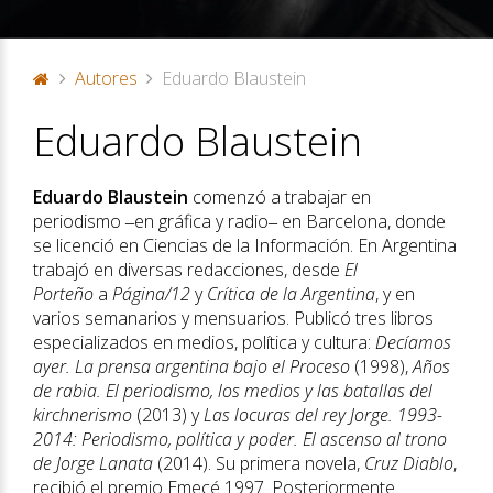
Autores
Eduardo Blaustein
P
Eduardo Blaustein
or
ta
d
Eduardo Blaustein
comenzó a trabajar en
a
periodismo ‒en gráfica y radio‒ en Barcelona, donde
se licenció en Ciencias de la Información. En Argentina
trabajó en diversas redacciones, desde
El
Porteño
a
Página/12
y
Crítica de la Argentina
, y en
varios semanarios y mensuarios. Publicó tres libros
especializados en medios, política y cultura:
Decíamos
ayer. La prensa argentina bajo el Proceso
(1998),
Años
de rabia. El periodismo, los medios y las batallas del
kirchnerismo
(2013) y
Las locuras del rey Jorge. 1993-
2014: Periodismo, política y poder. El ascenso al trono
de Jorge Lanata
(2014). Su primera novela,
Cruz Diablo
,
recibió el premio Emecé 1997. Posteriormente