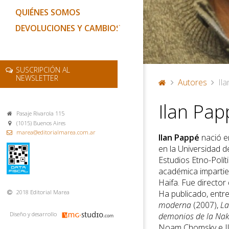
QUIÉNES SOMOS
DEVOLUCIONES Y CAMBIOS
SUSCRIPCIÓN AL
NEWSLETTER
Autores
Il
P
Ilan Pap
or
Pasaje Rivarola 115
ta
(1015) Buenos Aires
d
marea@editorialmarea.com.ar
Ilan Pappé
nació en
a
en la Universidad d
Estudios Etno-Polít
académica impartien
Haifa. Fue director
Ha publicado, entre
2018 Editorial Marea
moderna
(2007),
La
Diseño y desarrollo
demonios de la Na
Noam Chomsky e Ila