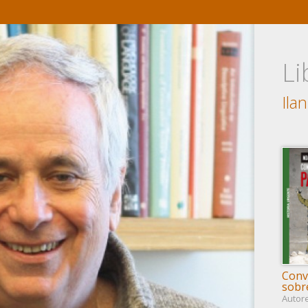
Li
Ila
Conv
sobr
Autor