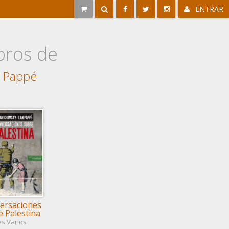
ENTRAR
bros de
n Pappé
ersaciones
e Palestina
es Varios