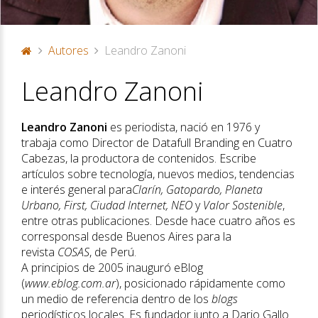
Autores
Leandro Zanoni
P
Leandro Zanoni
or
ta
d
Leandro Zanoni
es periodista, nació en 1976 y
a
trabaja como Director de Datafull Branding en Cuatro
Cabezas, la productora de contenidos. Escribe
artículos sobre tecnología, nuevos medios, tendencias
e interés general para
Clarín, Gatopardo, Planeta
Urbano, First, Ciudad Internet, NEO
y
Valor Sostenible
,
entre otras publicaciones. Desde hace cuatro años es
corresponsal desde Buenos Aires para la
revista
COSAS
, de Perú.
A principios de 2005 inauguró eBlog
(
www.eblog.com.ar
), posicionado rápidamente como
un medio de referencia dentro de los
blogs
periodísticos locales. Es fundador junto a Dario Gallo