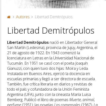
Autores
Libertad Demitrópulos
P
Libertad Demitrópulos
or
ta
d
Libertad Demitrópulos
nació en Libertador General
a
San Martín (Ledesma), provincia de Jujuy, Argentina, el
21 de agosto de 1922. En 1943 comenzó la
licenciatura en Letras en la Universidad Nacional de
Tucumán. En 1951 se casó con el poeta Joaquín
Gianuzzi, con quien tuvo dos hijas: Moira y Leda.
Instalada en Buenos Aires, ejerció la docencia en
escuelas primarias y llegó a ser directora de escuela.
También, fue crítica literaria en diarios y revistas de
todo el país y cofundadora de la Unión Feminista
Argentina (UFA), junto con la cineasta María Luisa
Bemberg. Publicó el libro de poemas
Muerte, animal,
perfume
(1951); las novelas
Los comensales
(1967),
La