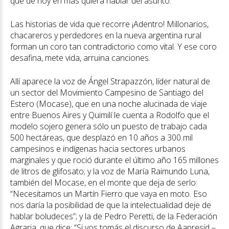
que de hoy en más quiera hablar del asunto.
Las historias de vida que recorre ¡Adentro! Millonarios,
chacareros y perdedores en la nueva argentina rural
forman un coro tan contradictorio como vital. Y ese coro
desafina, mete vida, arruina canciones.
Allí aparece la voz de Ángel Strapazzón, líder natural de
un sector del Movimiento Campesino de Santiago del
Estero (Mocase), que en una noche alucinada de viaje
entre Buenos Aires y Quimilí le cuenta a Rodolfo que el
modelo sojero genera sólo un puesto de trabajo cada
500 hectáreas, que desplazó en 10 años a 300 mil
campesinos e indígenas hacia sectores urbanos
marginales y que roció durante el último año 165 millones
de litros de glifosato; y la voz de María Raimundo Luna,
también del Mocase, en el monte que deja de serlo:
“Necesitamos un Martín Fierro que vaya en moto. Eso
nos daría la posibilidad de que la intelectualidad deje de
hablar boludeces”; y la de Pedro Peretti, de la Federación
Agraria, que dice: “Si vos tomás el discurso de Aapresid –