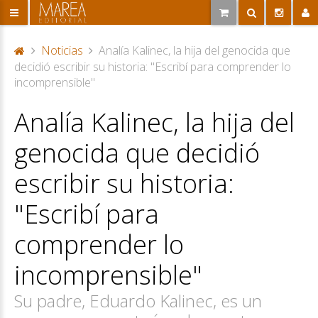
Noticias
Analía Kalinec, la hija del genocida que
P
decidió escribir su historia: "Escribí para comprender lo
or
incomprensible"
ta
Analía Kalinec, la hija del
d
a
genocida que decidió
escribir su historia:
"Escribí para
comprender lo
incomprensible"
Su padre, Eduardo Kalinec, es un