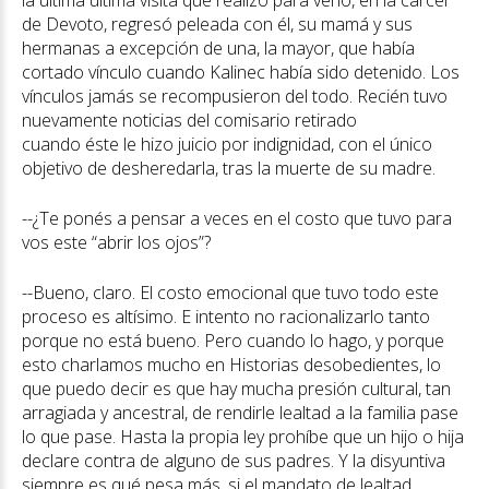
la última última visita que realizó para verlo, en la cárcel
de Devoto, regresó peleada con él, su mamá y sus
hermanas a excepción de una, la mayor, que había
cortado vínculo cuando Kalinec había sido detenido. Los
vínculos jamás se recompusieron del todo. Recién tuvo
nuevamente noticias del comisario retirado
cuando éste le hizo juicio por indignidad, con el único
objetivo de desheredarla, tras la muerte de su madre.
--¿Te ponés a pensar a veces en el costo que tuvo para
vos este “abrir los ojos”?
--Bueno, claro. El costo emocional que tuvo todo este
proceso es altísimo. E intento no racionalizarlo tanto
porque no está bueno. Pero cuando lo hago, y porque
esto charlamos mucho en Historias desobedientes, lo
que puedo decir es que hay mucha presión cultural, tan
arragiada y ancestral, de rendirle lealtad a la familia pase
lo que pase. Hasta la propia ley prohíbe que un hijo o hija
declare contra de alguno de sus padres. Y la disyuntiva
siempre es qué pesa más, si el mandato de lealtad