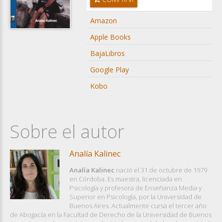
Amazon
Apple Books
BajaLibros
Google Play
Kobo
Sobre el autor
Analía Kalinec
Analía Kalinec
nació el 31 de octubre de 1979
en Córdoba. Es maestra, licenciada en
Psicología y profesora de Enseñanza Media y
Superior en Psicología, por la Universidad de
Buenos Aires. Actualmente cursa el tercer año
de Abogacía en la Facultad de Derecho de la Universidad de Buenos