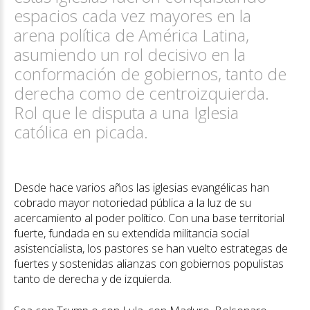
espacios cada vez mayores en la
arena política de América Latina,
asumiendo un rol decisivo en la
conformación de gobiernos, tanto de
derecha como de centroizquierda.
Rol que le disputa a una Iglesia
católica en picada.
Desde hace varios años las iglesias evangélicas han
cobrado mayor notoriedad pública a la luz de su
acercamiento al poder político. Con una base territorial
fuerte, fundada en su extendida militancia social
asistencialista, los pastores se han vuelto estrategas de
fuertes y sostenidas alianzas con gobiernos populistas
tanto de derecha y de izquierda.