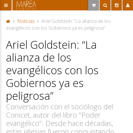
Noticias
Ariel Goldstein: “La alianza de los
P
evangélicos con los Gobiernos ya es peligrosa”
or
Ariel Goldstein: “La
ta
d
alianza de los
a
evangélicos con los
Gobiernos ya es
peligrosa”
Conversación con el sociólogo del
Conicet, autor del libro "Poder
evangélico". Desde hace décadas,
estas iglesias fueron conquistando