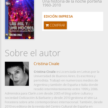
Una historia de la noche porteña
1960-2010
EDICIÓN IMPRESA
COMPRAR
Sobre el autor
Cristina Civale
Cristina Civale
es Licenciada en Letras por la
Universidad de Buenos Aires. Es escritora y
periodista. Trabajó en numerosos medios de
Argentina y también de España e Italia donde
residió intermitentemente entre 1999 y 2006.
Administra para Clarín.com desde 2005 el blog sobre cultura y
sociedad Civilización & Barbarie y desde 2010 gestiona el sitio La
Forastera sobre arte contemporáneo internacional. También, desde
2010 es editora de la revista del Centro Cultural de España en