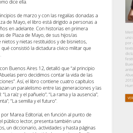
mo dice ella.
incipios de marzo y con las regalías donadas a
za de Mayo, el libro está dirigido a personas a
 años en adelante. Con historias en primera
Menc
s de Plaza de Mayo, de sus hijos/as
una 
nietos y nietas restituidos y de bisnietos,
por
 qué consistió la dictadura cívico militar que
text
dict
.
fest
Buen
 con Buenos Aires 12, detalló que “al principio
anto
Abuelas pero decidimos contar la vida de las
Abue
2013
iones”. Así, el libro contiene cuatro capítulos
Hum
zan un paralelismo entre las generaciones y las
: “La raíz y el pañuelo”; “La rama y la ausencia”;
VER
nta”; “La semilla y el futuro”.
 por Marea Editorial, en función al punto de
el público lector, presenta también una
os, un diccionario, actividades y hasta páginas