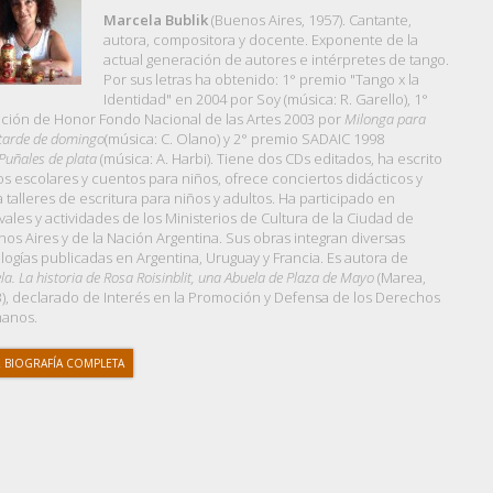
Marcela Bublik
(Buenos Aires, 1957). Cantante,
autora, compositora y docente. Exponente de la
actual generación de autores e intérpretes de tango.
Por sus letras ha obtenido: 1° premio "Tango x la
Identidad" en 2004 por Soy (música: R. Garello), 1°
ión de Honor Fondo Nacional de las Artes 2003 por
Milonga para
tarde de domingo
(música: C. Olano) y 2° premio SADAIC 1998
Puñales de plata
(música: A. Harbi). Tiene dos CDs editados, ha escrito
os escolares y cuentos para niños, ofrece conciertos didácticos y
a talleres de escritura para niños y adultos. Ha participado en
ivales y actividades de los Ministerios de Cultura de la Ciudad de
os Aires y de la Nación Argentina. Sus obras integran diversas
logías publicadas en Argentina, Uruguay y Francia. Es autora de
la. La historia de Rosa Roisinblit, una Abuela de Plaza de Mayo
(Marea,
), declarado de Interés en la Promoción y Defensa de los Derechos
anos.
 BIOGRAFÍA COMPLETA