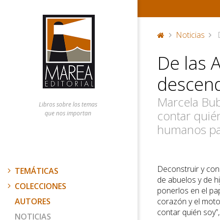
Noticias
D
P
De las 
or
ta
descend
d
a
Marcela Bubl
Libros sobre los temas
contar quié
que nos importan
humanos par
Deconstruir y cons
TEMÁTICAS
de abuelos y de hi
COLECCIONES
ponerlos en el pap
AUTORES
corazón y el motor
contar quién soy”
NOTICIAS