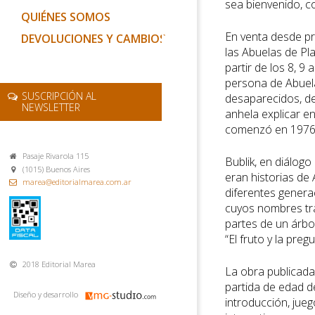
sea bienvenido, co
QUIÉNES SOMOS
En venta desde pr
DEVOLUCIONES Y CAMBIOS
las Abuelas de Pla
partir de los 8, 9
persona de Abuela
SUSCRIPCIÓN AL
desaparecidos, de 
NEWSLETTER
anhela explicar en
comenzó en 1976
Pasaje Rivarola 115
Bublik, en diálogo
(1015) Buenos Aires
eran historias de 
marea@editorialmarea.com.ar
diferentes generac
cuyos nombres tra
partes de un árbol
“El fruto y la pregu
2018 Editorial Marea
La obra publicada
partida de edad d
Diseño y desarrollo
introducción, jueg