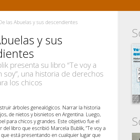
e las Abuelas y sus descendientes
S
Abuelas y sus
ientes
ik presenta su libro “Te voy a
n soy”, una historia de derechos
a los chicos
truir árboles genealógicos. Narrar la historia
jos, de nietos y bisnietos en Argentina. Luego,
S
el para chicos y grandes. Este objetivo fue el
 del libro que escribió Marcela Bublik, ”Te voy a
, que está presentando en cualquier lugar que