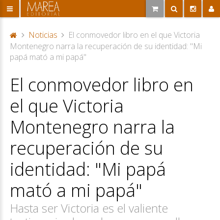
Noticias
El conmovedor libro en el que Victoria
P
Montenegro narra la recuperación de su identidad: "Mi
or
papá mató a mi papá"
ta
El conmovedor libro en
d
a
el que Victoria
Montenegro narra la
recuperación de su
identidad: "Mi papá
mató a mi papá"
Hasta ser Victoria es el valiente