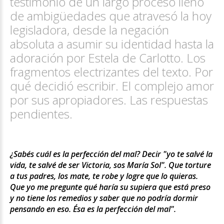
testimonio de un largo proceso lleno
de ambigüedades que atravesó la hoy
legisladora, desde la negación
absoluta a asumir su identidad hasta la
adoración por Estela de Carlotto. Los
fragmentos electrizantes del texto. Por
qué decidió escribir. El complejo amor
por sus apropiadores. Las respuestas
pendientes.
¿Sabés cuál es la perfección del mal? Decir "yo te salvé la
vida, te salvé de ser Victoria, sos María Sol". Que torture
a tus padres, los mate, te robe y logre que lo quieras.
Que yo me pregunte qué haría su supiera que está preso
y no tiene los remedios y saber que no podría dormir
pensando en eso. Ésa es la perfección del mal".