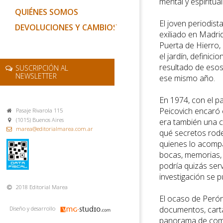
mental y espiritua
QUIÉNES SOMOS
El joven periodist
DEVOLUCIONES Y CAMBIOS
exiliado en Madrid
Puerta de Hierro,
el jardín, definici
resultado de esos
SUSCRIPCIÓN AL
NEWSLETTER
ese mismo año.
En 1974, con el p
Peicovich encaró 
Pasaje Rivarola 115
(1015) Buenos Aires
era también una c
marea@editorialmarea.com.ar
qué secretos rode
quienes lo acomp
bocas, memorias, 
podría quizás serv
investigación se p
2018 Editorial Marea
El ocaso de Perón
documentos, carta
Diseño y desarrollo
panorama de como