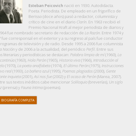
Esteban Peicovich
nació en 1930. Autodidacta.
Poeta. Periodista. De empleado en un frigorífico de
Berisso (doce años) pasó a redactor, columnista y
crítico de cine en el diario
Clarín
. En 1963 recibió el
Premio Nacional Kraft al mejor periodista de diarios y
964 fue nombrado secretario de redacción de
La Razón
. Entre 1974 y
 fue corresponsal en el exterior y a su regreso al país fue conductor
rogramas de televisión y de radio. Desde 1995 a 2006 fue columnista
a Nación
y de 2006 a la actualidad, del periódico
Perfil
. Entre sus
s literarias y periodísticas se destacan:
Palabra limpia de mí
(1960),
La
 continúa
(1963),
Hola Perón
(1965),
Historia viva
(1966),
Introducción al
elo
(1970),
La poeta analfabeta
(1974),
El último Perón
(1975),
Instrucciones
avo real
(1993),
La bañera azul
(1995),
Poemas plagiados
(2000),
Gente
ante inquieta
(2001),
Así nos fue
(2002) y
El ocaso de Perón
(Marea, 2007).
tre sus textos inéditos cabe mencionar
Soliloquio
(breverías),
Un siglo
iz
(prensa) y
Fauna íntima
(poemas).
 BIOGRAFÍA COMPLETA