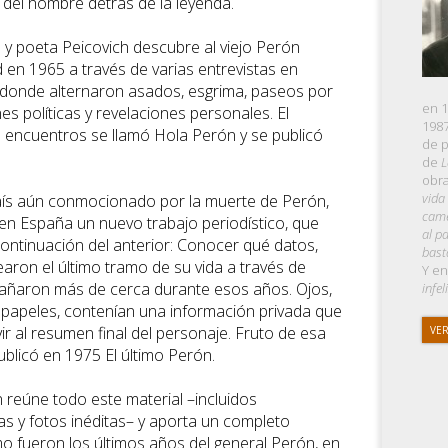
l del hombre detrás de la leyenda.
a y poeta Peicovich descubre al viejo Perón
 en 1965 a través de varias entrevistas en
 donde alternaron asados, esgrima, paseos por
en 1
ones políticas y revelaciones personales. El
1987
 encuentros se llamó Hola Perón y se publicó
de p
de
L
obra
vida
aís aún conmocionado por la muerte de Perón,
cam
en España un nuevo trabajo periodístico, que
al p
ontinuación del anterior: Conocer qué datos,
bast
aron el último tramo de su vida a través de
Y en
añaron más de cerca durante esos años. Ojos,
infel
papeles, contenían una información privada que
ir al resumen final del personaje. Fruto de esa
VER
ublicó en 1975 El último Perón.
 reúne todo este material –incluidos
s y fotos inéditas– y aporta un completo
 fueron los últimos años del general Perón, en