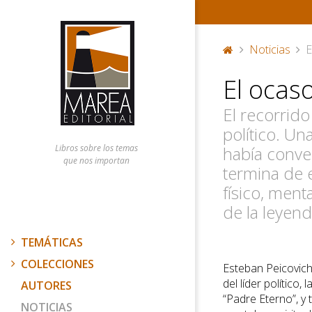
Noticias
E
P
El ocas
or
ta
El recorrido
d
a
político. Un
Libros sobre los temas
había conver
que nos importan
termina de e
físico, ment
de la leyend
TEMÁTICAS
COLECCIONES
Esteban Peicovich
del líder político,
AUTORES
“Padre Eterno”, y t
NOTICIAS