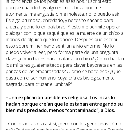
la conciencia de los posibles asesinos. “Escribí esto
porque cuando hay algo en mi cabeza que me
atormenta, me angustia o me molesta, no lo puedo asir.
Es algo brumoso, enredado, y necesito sacarlo para
afuera y ponerlo en palabras. Y esto me permite operar,
dialogar con lo que saqué que es la muerte de un chico a
manos de alguien que lo conoce. Después que escribí
esto sobre mi hermano sentí un alivio enorme. No lo
puedo volver a leer, pero forma parte de una pregunta
clave: ¿cómo hacés para matar a un chico? ¿Cómo hacían
los militares guatemaltecos para clavar bayonetas en las
panzas de las embarazadas? ¿Cómo se hace eso? ¿Qué
pasa con el ser humano, cuya cría es biológicamente
sagrada, para cruzar el umbral?”
–Una explicación posible es religiosa. Los incas lo
hacían porque creían que le estaban entregando su
bien más preciado, menos “contaminado”, a Dios.
–Con los incas era así, sí, ¿pero con los genocidas cómo
es? ¿Qué pasó con los nazis, o en Camboya o en Ruanda,