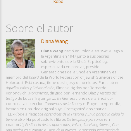
Kobo
Sobre el autor
Diana Wang
Diana Wang
nació en Polonia en 1945 y llegó a
la Argentina en 1947 junto a sus padres
sobrevivientes de la Shoá. Es psicóloga
especializada en parejas, preside
Generaciones de la Shoá en Argentina y es
miembro del
board
de la World Federation of Jewish Survivors of the
Holocaust. Está casada, tiene dos hijos y ocho nietos. Participó en
Aquellos niños
y
Salvar al niño
, filmes dirigidos por Bernardo
Kononovich;
Monumento
, dirigido por Fernando Díaz y
Testigo del
testigo
de Lucas Trajtengartz. En Generaciones de la Shoá co-
coordina la colección
Cuadernos de la Shoá
y el Proyecto Aprendiz,
basado en una idea original suya. Protagonizó dos charlas
TEDxRíodelaPlata:
Los aprendices de la Historia
y
En la pareja la culpa la
tiene el otro
. Ha publicado los libros
De terapias y personas
(en
coautoría),
El silencio de los aparecidos
,
Volver
,
Surviving Silence
,
Con
una piedra en el zapato
e
Hijos de la guerra. La segunda generación de