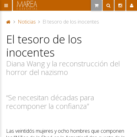
Noticias
El tesoro de los inocentes
P
El tesoro de los
or
ta
inocentes
d
a
Diana Wang y la reconstrucción del
horror del nazismo
“Se necesitan décadas para
recomponer la confianza”
Las veintidós mujeres y ocho hombres que componen