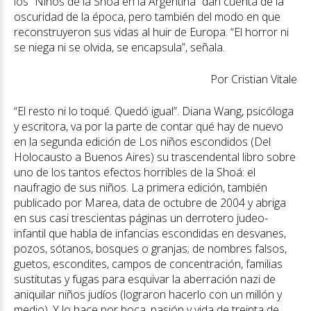
los “Niños de la Shoá en la Argentina” dan cuenta de la
oscuridad de la época, pero también del modo en que
reconstruyeron sus vidas al huir de Europa. “El horror ni
se niega ni se olvida, se encapsula”, señala.
Por Cristian Vitale
“El resto ni lo toqué. Quedó igual”. Diana Wang, psicóloga
y escritora, va por la parte de contar qué hay de nuevo
en la segunda edición de Los niños escondidos (Del
Holocausto a Buenos Aires) su trascendental libro sobre
uno de los tantos efectos horribles de la Shoá: el
naufragio de sus niños. La primera edición, también
publicado por Marea, data de octubre de 2004 y abriga
en sus casi trescientas páginas un derrotero judeo-
infantil que habla de infancias escondidas en desvanes,
pozos, sótanos, bosques o granjas; de nombres falsos,
guetos, escondites, campos de concentración, familias
sustitutas y fugas para esquivar la aberración nazi de
aniquilar niños judíos (lograron hacerlo con un millón y
medio). Y lo hace por boca, pasión y vida de treinta de