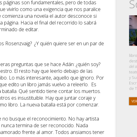
S
ras páginas son fundamentales, pero de todas
e vivirlo como una exigencia que nos paralice
 comienza una novela el autor desconoce si
a página. Hacia el final del recorrido lo sabrá
rminado de editar.
s Rosenzvaig? ¿Y quién quiere ser en un par de
libr
des
meras preguntas que se hace Adán: ¿quién soy?
del 
estro. El resto hay que leerlo debajo de las
teat
ibo. Lo más interesante, aquello que ignoro. Por
y Su
Escr
que edito un libro jamás vuelvo a releerlo. Es
de T
 batalla. Qué sentido tiene contar los muertos.
os es insustituible. Hay que juntar coraje y
VER
imo libro. La nueva batalla está por comenzar.
e no busque el reconocimiento. No hay artista
e nunca termina de ser reconocido. Nada
enamorado frente al amor. Todos ansiamos tener