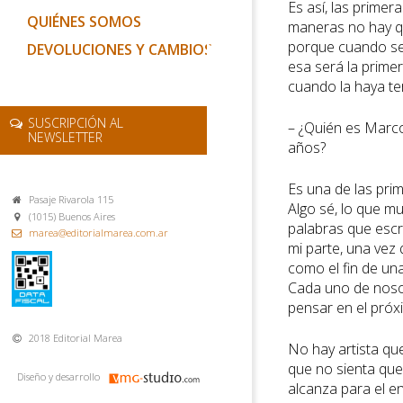
Es así, las prime
QUIÉNES SOMOS
maneras no hay qu
porque cuando se
DEVOLUCIONES Y CAMBIOS
esa será la primer
cuando la haya te
SUSCRIPCIÓN AL
– ¿Quién es Marco
NEWSLETTER
años?
Es una de las pri
Pasaje Rivarola 115
Algo sé, lo que mu
(1015) Buenos Aires
palabras que escr
marea@editorialmarea.com.ar
mi parte, una vez 
como el fin de una
Cada uno de nosotr
pensar en el próx
2018 Editorial Marea
No hay artista qu
que no sienta qu
Diseño y desarrollo
alcanza para el 