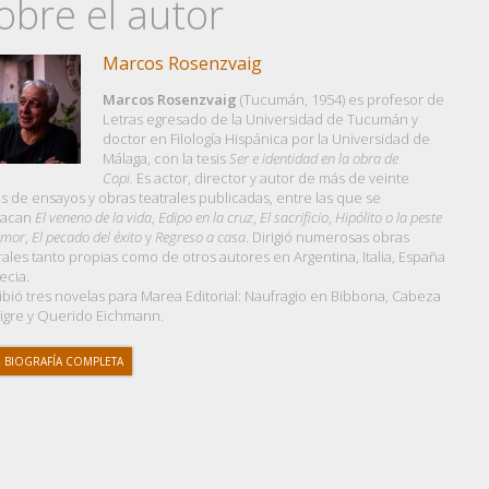
obre el autor
Marcos Rosenzvaig
Marcos Rosenzvaig
(Tucumán, 1954) es profesor de
Letras egresado de la Universidad de Tucumán y
doctor en Filología Hispánica por la Universidad de
Málaga, con la tesis
Ser e identidad en la obra de
Copi.
Es actor, director y autor de más de veinte
os de ensayos y obras teatrales publicadas, entre las que se
tacan
El veneno de la vida
,
Edipo en la cruz
,
El sacrificio
,
Hipólito o la peste
amor
,
El pecado del éxito
y
Regreso a casa
. Dirigió numerosas obras
rales tanto propias como de otros autores en Argentina, Italia, España
ecia.
ibió tres novelas para Marea Editorial: Naufragio en Bibbona, Cabeza
igre y Querido Eichmann.
 BIOGRAFÍA COMPLETA