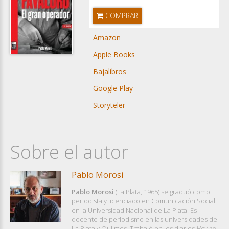
COMPRAR
Amazon
Apple Books
Bajalibros
Google Play
Storyteler
Sobre el autor
Pablo Morosi
Pablo Morosi
(La Plata, 1965) se graduó como
periodista y licenciado en Comunicación Social
en la Universidad Nacional de La Plata. Es
docente de periodismo en las universidades de
La Plata y Quilmes. Trabajó en los diarios
Hoy en