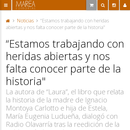
Noticias
“Estamos trabajando con heridas
P
abiertas y nos falta conocer parte de la historia"
or
“Estamos trabajando con
ta
d
heridas abiertas y nos
a
falta conocer parte de la
historia"
La autora de “Laura”, el libro que relata
la historia de la madre de Ignacio
Montoya Carlotto e hija de Estela,
María Eugenia Ludueña, dialogó con
Radio Olavarría tras la reedición de la