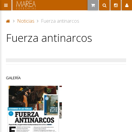
Noticias
Fuerza antinarcos
P
Fuerza antinarcos
or
ta
d
a
GALERÍA