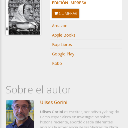
EDICIÓN IMPRESA
COMPRAR
Amazon
Apple Books
BajaLibros
Google Play
Kobo
Sobre el autor
Ulises Gorini
Ulises Gorini
es escritor, periodista y abogado.
Como especialista en investigación sobre
historia reciente, abordó desde diferentes
ángulos la experiencia de las Madres de Plaza