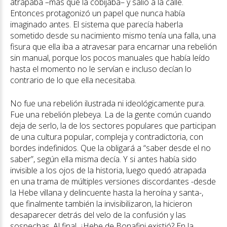
atrapaba –más que la cobijaba– y salió a la calle.
Entonces protagonizó un papel que nunca había
imaginado antes. El sistema que parecía haberla
sometido desde su nacimiento mismo tenía una falla, una
fisura que ella iba a atravesar para encarnar una rebelión
sin manual, porque los pocos manuales que había leído
hasta el momento no le servían e incluso decían lo
contrario de lo que ella necesitaba.
No fue una rebelión ilustrada ni ideológicamente pura.
Fue una rebelión plebeya. La de la gente común cuando
deja de serlo, la de los sectores populares que participan
de una cultura popular, compleja y contradictoria, con
bordes indefinidos. Que la obligará a “saber desde el no
saber”, según ella misma decía. Y si antes había sido
invisible a los ojos de la historia, luego quedó atrapada
en una trama de múltiples versiones discordantes -desde
la Hebe villana y delincuente hasta la heroína y santa-,
que finalmente también la invisibilizaron, la hicieron
desaparecer detrás del velo de la confusión y las
sospechas. Al final, ¿Hebe de Bonafini existió? En la