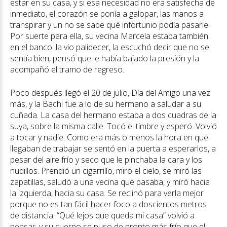
estar en su casa, y si esa necesidad no era satisfecha de
inmediato, el corazón se ponía a galopar, las manos a
transpirar y un no se sabe qué infortunio podía pasarle.
Por suerte para ella, su vecina Marcela estaba también
en el banco: la vio palidecer, la escuchó decir que no se
sentía bien, pensó que le había bajado la presión y la
acompañó el tramo de regreso.
Poco después llegó el 20 de julio, Día del Amigo una vez
más, y la Bachi fue a lo de su hermano a saludar a su
cuñada. La casa del hermano estaba a dos cuadras de la
suya, sobre la misma calle. Tocó el timbre y esperó. Volvió
a tocar y nadie. Como era más o menos la hora en que
llegaban de trabajar se sentó en la puerta a esperarlos, a
pesar del aire frío y seco que le pinchaba la cara y los
nudillos. Prendió un cigarrillo, miró el cielo, se miró las
zapatillas, saludó a una vecina que pasaba, y miró hacia
la izquierda, hacia su casa. Se reclinó para verla mejor
porque no es tan fácil hacer foco a doscientos metros
de distancia. “Qué lejos que queda mi casa” volvió a
pensar, y su cuerpo se puso de pronto más frío que el