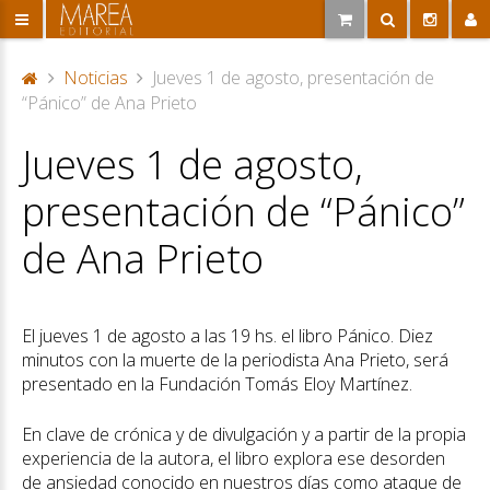
Noticias
Jueves 1 de agosto, presentación de
P
“Pánico” de Ana Prieto
or
Jueves 1 de agosto,
ta
d
presentación de “Pánico”
a
de Ana Prieto
El jueves 1 de agosto a las 19 hs. el libro Pánico. Diez
minutos con la muerte de la periodista Ana Prieto, será
presentado en la Fundación Tomás Eloy Martínez.
En clave de crónica y de divulgación y a partir de la propia
experiencia de la autora, el libro explora ese desorden
de ansiedad conocido en nuestros días como ataque de