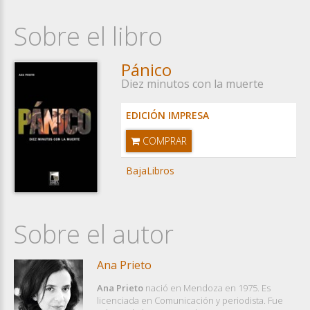
Sobre el libro
Pánico
Diez minutos con la muerte
EDICIÓN IMPRESA
COMPRAR
BajaLibros
Sobre el autor
Ana Prieto
Ana Prieto
nació en Mendoza en 1975. Es
licenciada en Comunicación y periodista. Fue