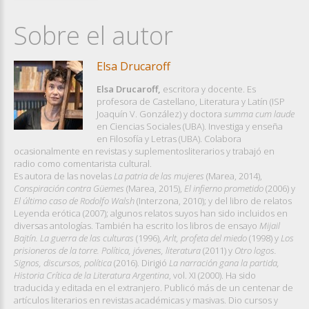
Sobre el autor
Elsa Drucaroff
Elsa Drucaroff,
escritora y docente. Es
profesora de Castellano, Literatura y Latín (ISP
Joaquín V. González) y doctora
summa cum laude
en Ciencias Sociales (UBA). Investiga y enseña
en Filosofía y Letras (UBA). Colabora
ocasionalmente en revistas y suplementosliterarios y trabajó en
radio como comentarista cultural.
Es autora de las novelas
La patria de las mujeres
(Marea, 2014),
Conspiración contra Güemes
(Marea, 2015),
El infierno prometido
(2006) y
El último caso de Rodolfo Walsh
(Interzona, 2010); y del libro de relatos
Leyenda erótica (2007); algunos relatos suyos han sido incluidos en
diversas antologías. También ha escrito los libros de ensayo
Mijail
Bajtín. La guerra de las culturas
(1996),
Arlt, profeta del miedo
(1998) y
Los
prisioneros de la torre. Política, jóvenes, literatura
(2011) y
Otro logos.
Signos, discursos, política
(2016). Dirigió
La narración gana la partida,
Historia Crítica de la Literatura Argentina
, vol. XI (2000). Ha sido
traducida y editada en el extranjero. Publicó más de un centenar de
artículos literarios en revistas académicas y masivas. Dio cursos y