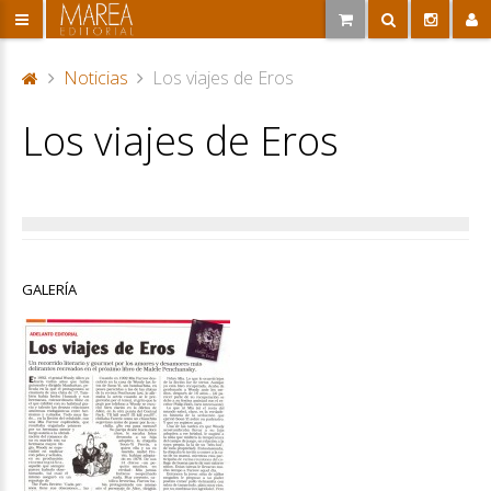
Noticias
Los viajes de Eros
P
Los viajes de Eros
or
ta
d
a
GALERÍA