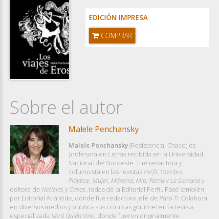
EDICIÓN IMPRESA
COMPRAR
Sobre el autor
Malele Penchansky
Malele Penchansky
(Resistencia, Chaco) es
profesora en Letras recibida en la Universidad
Nacional del Nordeste. Fue redactora y
columnista en las revistas
Perfil
,
Hombre
,
Playboy
,
Mujer
,
Máxima
,
Mía
,
Fama
y
La Semana
y
editora de
Noticias
y
Caras
, todas de la Editorial Perfil. Pasó también
por Editorial Atlántida, dónde fue redactora jefe de
Para Ti
. Colabora
en diversos medios y publica sus crónicas gourmet en la revista
especializada
Mirá Quién Vino
, donde fueron originalmente