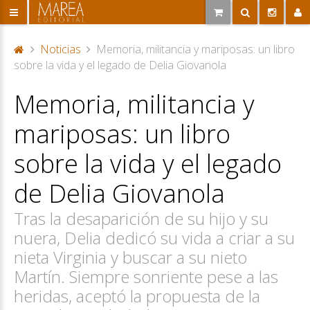
Noticias
Memoria, militancia y mariposas: un libro
P
sobre la vida y el legado de Delia Giovanola
or
Memoria, militancia y
ta
d
mariposas: un libro
a
sobre la vida y el legado
de Delia Giovanola
Tras la desaparición de su hijo y su
nuera, Delia dedicó su vida a criar a su
nieta Virginia y buscar a su nieto
Martín. Siempre sonriente pese a las
heridas, aceptó la propuesta de la