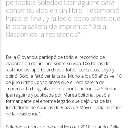
periodista Soledad Iparraguirre para
contar su vida en un libro. Testimonió
hasta el final, y falleció poco antes que
la obra saliera de imprenta: “Delia.
Bastión de la resistencia”.
Delia Giovanola participó de todo el recorrido de
elaboración de un libro sobre su vida. Dio horas de
testimonios, aportó archivos, fotos, contactos. Leyó y
opinó. Sólo le faltó ver la tapa. Murió a los 96 años –el 18
de julio último-, poco antes que el libro saliera de
imprenta. La biografía, escrita por la periodista Soledad
Iparraguirre y publicada por Marea Editorial, pasó a
formar parte del enorme legado que dejó una de las
fundadoras de Abuelas de Plaza de Mayo: “Delia. Bastión
de la resistencia”.
Soledad le propuso hacer el libro en 2018, cuando Delia