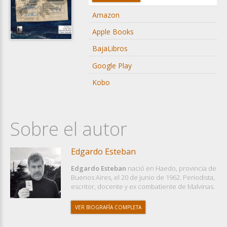
Amazon
Apple Books
BajaLibros
Google Play
Kobo
Sobre el autor
Edgardo Esteban
Edgardo Esteban
nació en Haedo, provincia de
Buenos Aires, el 20 de junio de 1962. Periodista,
escritor, docente y ex combatiente de Malvinas.
VER BIOGRAFÍA COMPLETA