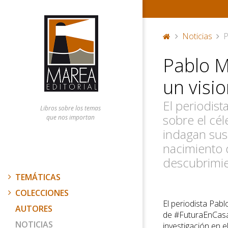
Noticias
P
P
Pablo M
or
ta
un visio
d
a
El periodist
Libros sobre los temas
sobre el cé
que nos importan
indagan sus 
nacimiento 
descubrimie
TEMÁTICAS
COLECCIONES
El periodista Pabl
AUTORES
de #FuturaEnCasa
NOTICIAS
investigación en e