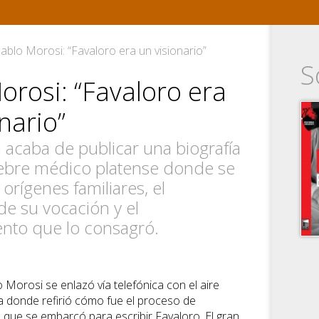
ablo Morosi: “Favaloro era un visionario”
S
orosi: “Favaloro era
nario”
a acaba de publicar una biografía
lebre médico platense donde se
orígenes familiares, el
de su vocación y el
nto que lo consagró.
o Morosi se enlazó vía telefónica con el aire
 donde refirió cómo fue el proceso de
l que se embarcó para escribir Favaloro. El gran