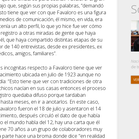
S
ajo que, según sus propias palabras, “demandó
esto tiene que ver con que Favaloro es una figura
 medios de comunicación, él mismo, en vida, era
nía un alto perfil, lo que yo hice fue ver cómo
 registro a otras miradas de gente que haya
él, que haya compartido distintas etapas de su
or de 140 entrevistas, desde ex presidentes, ex
icos, amigos, familiares”.
Nac
de t
s incognitas respecto a Favaloro tiene que ver
acimiento ubicada en julio de 1923 aunque no
VER
ía: “Esto tiene que ver con tradiciones de otra
chicos nacían en sus casas entonces el proceso
gistro quedaba difuso porque tardaban
hasta meses, en ir a anotarlos. En este caso,
Favaloro fueron el 18 de julio y asentaron el 14
imiento, después circuló el dato de que había
do el mundo habla del 12, hay una carta que él
iene 70 años a un grupo de colaboradores muy
 parte hace una broma donde dice "en realidad