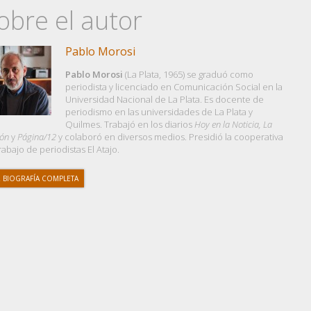
obre el autor
Pablo Morosi
Pablo Morosi
(La Plata, 1965) se graduó como
periodista y licenciado en Comunicación Social en la
Universidad Nacional de La Plata. Es docente de
periodismo en las universidades de La Plata y
Quilmes. Trabajó en los diarios
Hoy en la Noticia, La
ión
y
Página/12
y colaboró en diversos medios. Presidió la cooperativa
rabajo de periodistas El Atajo.
 BIOGRAFÍA COMPLETA