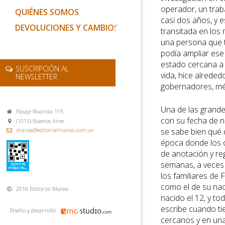
operador, un trab
QUIÉNES SOMOS
casi dos años, y 
DEVOLUCIONES Y CAMBIOS
transitada en los
una persona que te
podía ampliar ese
estado cercana a 
SUSCRIPCIÓN AL
vida, hice alreded
NEWSLETTER
gobernadores, méd
Una de las grande
Pasaje Rivarola 115
con su fecha de n
(1015) Buenos Aires
marea@editorialmarea.com.ar
se sabe bien qué d
época donde los 
de anotación y re
semanas, a veces 
los familiares de 
como el de su nac
2018 Editorial Marea
nacido el 12, y to
escribe cuando t
Diseño y desarrollo
cercanos y en una