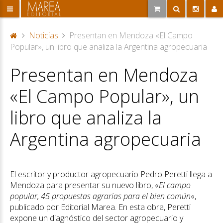
Noticias
Presentan en Mendoza «El Campo
P
Popular», un libro que analiza la Argentina agropecuaria
or
Presentan en Mendoza
ta
d
«El Campo Popular», un
a
libro que analiza la
Argentina agropecuaria
El escritor y productor agropecuario Pedro Peretti llega a
Mendoza para presentar su nuevo libro, «
El campo
popular, 45 propuestas agrarias para el bien común
«,
publicado por Editorial Marea. En esta obra, Peretti
expone un diagnóstico del sector agropecuario y