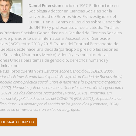
Daniel Feierstein
nació en 1967. Es licenciado en
Sociología y doctor en Ciencias Sociales por la
Universidad de Buenos Aires. Es investigador del
CONICET en el Centro de Estudios sobre Genocidio
de UNTREF y profesor titular de la cátedra “Análisis
as Prácticas Sociales Genocidas” en la Facultad de Ciencias Sociales
). Fue presidente de la International Association of Genocide
lars (IAGS) entre 2013 y 2015. Es juez del Tribunal Permanente de
Pueblos desde hace una década (participó o presidió las sesiones
e Sri Lanka, Myanmar y México). Además, es consultor de las
ones Unidas para temas de genocidio, derechos humanos y
riminación.
e sus libros cuentan
Seis Estudios sobre Genocidio (EUDEBA, 2000,
dor del Primer Premio Municipal de Ensayo de la Ciudad de Buenos Aires),
enocidio como práctica social. Entre el nazismo y la experiencia argentina
, 2007), Memorias y Representaciones. Sobre la elaboración del genocidio I
, 2012), Los dos demonios recargados (Marea, 2018), Pandemia. Un
nce social y político de la crisis del COVID-19 (FCE, 2021) y El pasado en la
lla cultural. La disputa por el sentido de los genocidios (Prometeo, 2024).
les es su primera incursión en la novela gráfica.
 BIOGRAFÍA COMPLETA