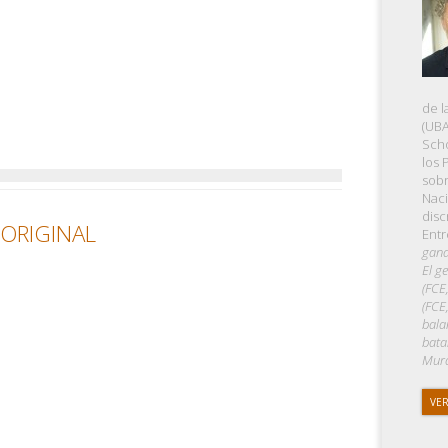
de l
(UBA
Scho
los 
sobr
Naci
disc
 ORIGINAL
Entr
gana
El g
(FCE
(FCE
bala
bata
Mura
VER