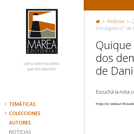
Noticias
Q
P
(recargados)" de 
or
Quique 
ta
d
dos dem
a
Libros sobre los temas
de Dani
que nos importan
Escuchá la nota 
TEMÁTICAS
https://ar.radiocut.fm/audi
COLECCIONES
AUTORES
NOTICIAS