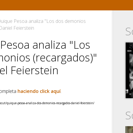
uique Pesoa analiza "Los dos demonios
S
Daniel Feierstein
Pesoa analiza "Los
onios (recargados)"
el Feierstein
completa
haciendo click aquí
.
ocut/quique-pesoa-analiza-dos-demonios-recargados-daniel-feierstein/
S