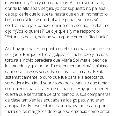
movimiento y Guti ya no daba más. Así lo tuvo un rato,
donde lo aflojaba y seguía, yo por supuesto no paraba
de suplicarle que lo suelte, hasta que en un momento lo
tiró, como si fuese una bolsa de papas, voló y cayó
contra una reja. Cuando terminó esa escena, Tetzlaff me
dijo: “¿Vos lo querés?” Le dije que sí y me respondió:
“Entonces dejalo, porque va a aparecer en el Riachuelo”.
Acá hay que hacer un punto en el relato para que no sea
sesgado. Porque entre la golpiza, el cachetazo y la cuasi
tortura al novio pareciera que María Sol vivía el peor de
los mundos y que no podía experimentar el más mínimo
cariño hacia esos seres. No es así. Los amaba. Relata
sistemáticamente lo duro que fue para ella aceptar su
verdadera identidad sobre todo por el vínculo que tenía
con quienes para ella eran sus padres. Hay que tener en
cuenta que se trataba de otro tiempo. A sus compañeras
de clase también las educaban a los golpes, y no eran
apropiadas. En ese entonces una paliza no estaba por
fuera de los márgenes de lo que se entendía como amor.