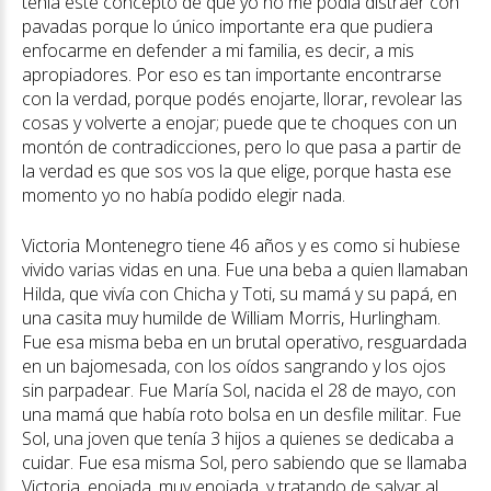
tenía este concepto de que yo no me podía distraer con
pavadas porque lo único importante era que pudiera
enfocarme en defender a mi familia, es decir, a mis
apropiadores. Por eso es tan importante encontrarse
con la verdad, porque podés enojarte, llorar, revolear las
cosas y volverte a enojar; puede que te choques con un
montón de contradicciones, pero lo que pasa a partir de
la verdad es que sos vos la que elige, porque hasta ese
momento yo no había podido elegir nada.
Victoria Montenegro tiene 46 años y es como si hubiese
vivido varias vidas en una. Fue una beba a quien llamaban
Hilda, que vivía con Chicha y Toti, su mamá y su papá, en
una casita muy humilde de William Morris, Hurlingham.
Fue esa misma beba en un brutal operativo, resguardada
en un bajomesada, con los oídos sangrando y los ojos
sin parpadear. Fue María Sol, nacida el 28 de mayo, con
una mamá que había roto bolsa en un desfile militar. Fue
Sol, una joven que tenía 3 hijos a quienes se dedicaba a
cuidar. Fue esa misma Sol, pero sabiendo que se llamaba
Victoria, enojada, muy enojada, y tratando de salvar al