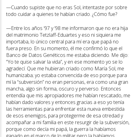
—Cuando supiste que no eras Sol, intentaste por sobre
todo cuidar a quienes te habían criado. ¿Cómo fue?
—Entre los años ‘97 y ‘98 me informaron que no era hija
del matrimonio Tetzlaff-Eduartes y eso ni siquiera me
importaba, lo único central para mí era que papá no
fuera preso. En su momento, él me confirmó lo que el
Banco de Datos Genéticos me estaba diciendo. Me dijo:
“Yo te quise salvar la vida”, y en ese momento yo se lo
agradecí. Que me hubieran criado como María Sol, me
humanizaba; yo estaba convencida de eso porque para
mí la “subversión” no eran personas, era como una gran
mancha, algo sin forma, oscuro y perverso. Entonces
entendía que mis apropiadores me habían rescatado, me
habían dado valores y entonces gracias a eso yo tenía
las herramientas para enfrentar esta nueva embestida
de esos enemigos, para protegerme de esa otredad y
acompañar a mi familia en este resurgir de la subversión,
porque como decía mi papá, la guerra la habíamos
ganado en el marco de lo militar pero la habíamos