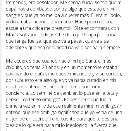
tremendo, era desolador. Me sentía sucia, sentía que mi
papá había combatido contra algo que estaba en mi
sangre y que ya no me iba a querer más. Él era mi ídolo,
yo lo amaba incondicionalmente. Hace poco en una
escuela una chica me preguntó: “Si te encontraras con
María Sol, ¿qué le dirías?” Le diría que tenga paciencia,
que tenga fuerza, que eso va a pasar, que va a salir
adelante y que esa oscuridad no va a ser para siempre.
Me acuerdo que cuando nació mi hijo Santi, el más
chiquito, yo tenía 23 años, y en un momento le estaba
cambiando el pañal, me quedé mirándolo y vi su cordón,
por supuesto era algo que yo ya había curado en mis
dos hijos anteriores, pero fue como que tomé
conciencia. Lo terminé de cambiar, lo puse en la teta y
pensé: “Yo tengo ombligo”. ¿Podés creer que fue la
primera vez en mi vida que realmente miré mi ombligo? Y
entendí que ese ombligo significaba que yo venía de una
mujer, de un cuerpo. Te lo cuento para que te des una
idea de lo que era para mí lo ideológico, la fuerza que