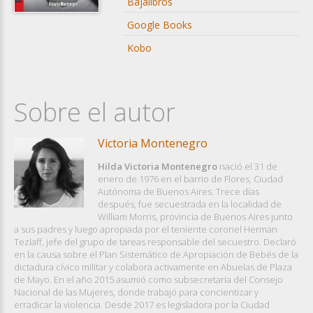
Bajalibros
Google Books
Kobo
Sobre el autor
Victoria Montenegro
Hilda Victoria Montenegro
nació el 31 de
enero de 1976 en el barrio de Flores, Ciudad
Autónoma de Buenos Aires. Trece días
después, fue secuestrada en la localidad de
William Morris, provincia de Buenos Aires junto
a sus padres y luego apropiada por el teniente coronel Herman
Tezlaff, jefe del grupo de tareas responsable del secuestro. Declaró
en la causa sobre el Plan Sistemático de Apropiación de Bebés de la
dictadura cívico militar y colabora activamente en Abuelas de Plaza
de Mayo. En el año 2015 asumió como subsecretaria del Consejo
Nacional de las Mujeres, donde trabajó para concientizar y
erradicar la violencia. Desde 2017 es legisladora por la Ciudad