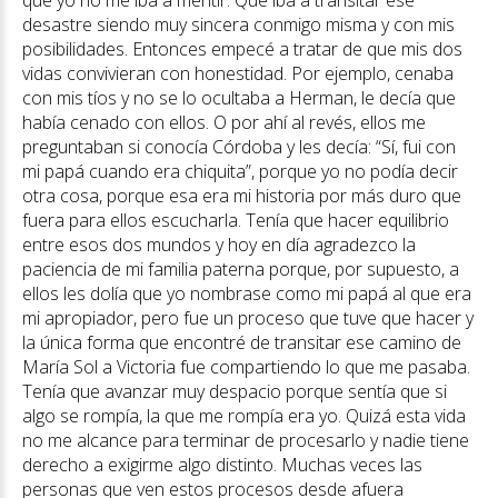
que yo no me iba a mentir. Que iba a transitar ese
desastre siendo muy sincera conmigo misma y con mis
posibilidades. Entonces empecé a tratar de que mis dos
vidas convivieran con honestidad. Por ejemplo, cenaba
con mis tíos y no se lo ocultaba a Herman, le decía que
había cenado con ellos. O por ahí al revés, ellos me
preguntaban si conocía Córdoba y les decía: “Sí, fui con
mi papá cuando era chiquita”, porque yo no podía decir
otra cosa, porque esa era mi historia por más duro que
fuera para ellos escucharla. Tenía que hacer equilibrio
entre esos dos mundos y hoy en día agradezco la
paciencia de mi familia paterna porque, por supuesto, a
ellos les dolía que yo nombrase como mi papá al que era
mi apropiador, pero fue un proceso que tuve que hacer y
la única forma que encontré de transitar ese camino de
María Sol a Victoria fue compartiendo lo que me pasaba.
Tenía que avanzar muy despacio porque sentía que si
algo se rompía, la que me rompía era yo. Quizá esta vida
no me alcance para terminar de procesarlo y nadie tiene
derecho a exigirme algo distinto. Muchas veces las
personas que ven estos procesos desde afuera