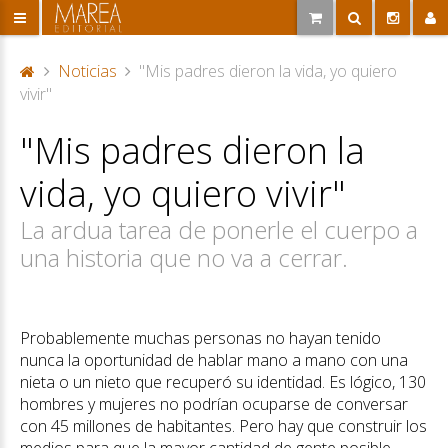
Noticias
"Mis padres dieron la vida, yo quiero
P
vivir"
or
"Mis padres dieron la
ta
d
vida, yo quiero vivir"
a
La ardua tarea de ponerle el cuerpo a
una historia que no va a cerrar.
Probablemente muchas personas no hayan tenido
nunca la oportunidad de hablar mano a mano con una
nieta o un nieto que recuperó su identidad. Es lógico, 130
hombres y mujeres no podrían ocuparse de conversar
con 45 millones de habitantes. Pero hay que construir los