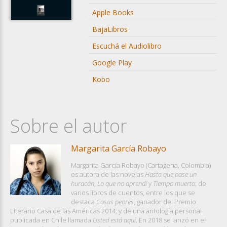
Apple Books
BajaLibros
Escuchá el Audiolibro
Google Play
Kobo
Sobre el autor
Margarita García Robayo
Margarita García Robayo (Cartagena, Colombia)
es autora de las novelas
Hasta que pase un
huracán
,
Lo que no aprendí
y
Tiempo muerto
; de
varios libros de cuentos, entre los que se
destaca
Cosas peores
, ganador del Premio
Literario Casa de las Américas 2014; y de una antología personal
publicada en Chile llamada
Usted está aquí
. En 2018 se lanzó en el