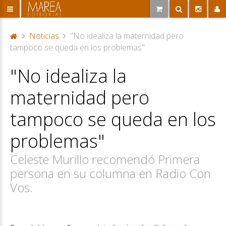
Noticias
"No idealiza la maternidad pero
P
tampoco se queda en los problemas"
or
"No idealiza la
ta
d
maternidad pero
a
tampoco se queda en los
problemas"
Celeste Murillo recomendó Primera
persona en su columna en Radio Con
Vos.