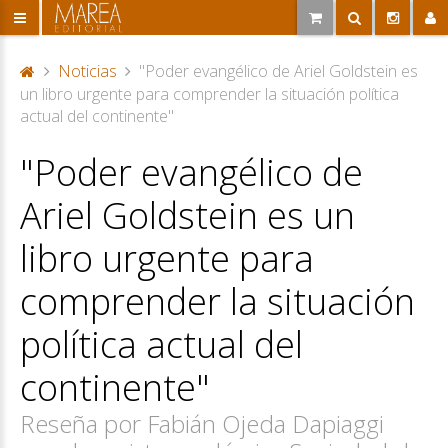
Noticias
"Poder evangélico de Ariel Goldstein es
P
un libro urgente para comprender la situación política
or
actual del continente"
ta
"Poder evangélico de
d
a
Ariel Goldstein es un
libro urgente para
comprender la situación
política actual del
continente"
Reseña por Fabián Ojeda Dapiaggi