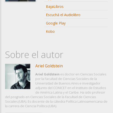
BajaLibros
Escuchá el Audiolibro
Google Play
Kobo
Sobre el autor
Ariel Goldstein
Ariel Goldstein
es doctor en Ciencias Sociales
por la Facultad de Ciencias Sociales de la
Universidad de Buenos Aires e investigador
adjunto del CONICET en el Instituto de Estudios
de América Latina y el Caribe. Ha sido profesor
del posgrado en Ciencias Sociales de la Facultad de Ciencias
Sociales (UBA). Es docente de la cátedra Política Latinoamericana de
la carrera de Ciencia Política (UBA).