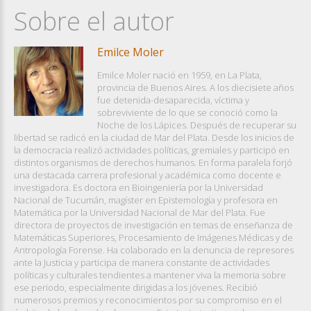
Sobre el autor
Emilce Moler
Emilce Moler nació en 1959, en La Plata,
provincia de Buenos Aires. A los diecisiete años
fue detenida-desaparecida, víctima y
sobreviviente de lo que se conoció como la
Noche de los Lápices. Después de recuperar su
libertad se radicó en la ciudad de Mar del Plata. Desde los inicios de
la democracia realizó actividades políticas, gremiales y participó en
distintos organismos de derechos humanos. En forma paralela forjó
una destacada carrera profesional y académica como docente e
investigadora. Es doctora en Bioingeniería por la Universidad
Nacional de Tucumán, magíster en Epistemología y profesora en
Matemática por la Universidad Nacional de Mar del Plata. Fue
directora de proyectos de investigación en temas de enseñanza de
Matemáticas Superiores, Procesamiento de Imágenes Médicas y de
Antropología Forense. Ha colaborado en la denuncia de represores
ante la Justicia y participa de manera constante de actividades
políticas y culturales tendientes a mantener viva la memoria sobre
ese periodo, especialmente dirigidas a los jóvenes. Recibió
numerosos premios y reconocimientos por su compromiso en el