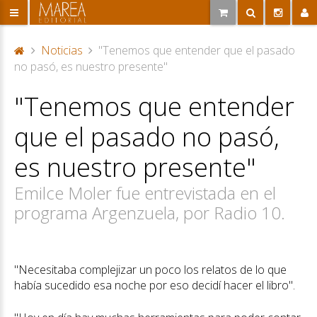
Noticias
"Tenemos que entender que el pasado
P
no pasó, es nuestro presente"
or
"Tenemos que entender
ta
d
que el pasado no pasó,
a
es nuestro presente"
Emilce Moler fue entrevistada en el
programa Argenzuela, por Radio 10.
"Necesitaba complejizar un poco los relatos de lo que
había sucedido esa noche por eso decidí hacer el libro".