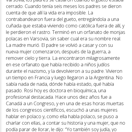
cerrado. Cuando tenía seis meses los padres se dieron
cuenta de que allí la vida era imposible. La
contrabandearon fuera del gueto, entregándola a una
cuñada que estaba viviendo como católica fuera de allí, y
le perdieron el rastro. Terminó en un orfanato de monjas
polacas en Varsovia, sin saber cual era su nombre real.
La madre murió. El padre se volvió a casar y con su
nueva mujer comenzaron, después de la guerra, a
remover cielo y tierra. La encontraron milagrosamente
en ese orfanato que había recibido a niños judíos
durante el nazismo, y la devolvieron a su padre. Vivieron
un tiempo en Francia y luego llegaron a la Argentina. No
sabía nada de nada, dónde había estado, qué había
pasado. Rosi hoy es doctora en bioquímica, una
profesional destacada. Hace unos diez años fue a
Canadá a un Congreso, y en una de esas horas muertas
de los congresos científicos, escuchó a unas mujeres
hablar en polaco y, como ella habla polaco, se puso a
charlar con ellas, a contar su historia y una mujer, que no
podía parar de llorar, le dijo: “Yo también soy judía, yo