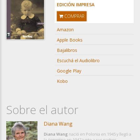
EDICIÓN IMPRESA
COMPRAR
Amazon
Apple Books
Bajalibros
Escuchá el Audiolibro
Google Play
Kobo
Sobre el autor
Diana Wang
Diana Wang
nació en Polonia en 1945 y llegó a
la Argentina en 1947 junto a sus padres