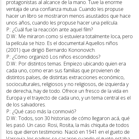
protagonistas al alcance de la mano. Tuve la enorme
ventaja de una confianza mutua. Cuando les propuse
hacer un libro se mostraron menos asustados que hace
unos años, cuando les propuse hacer una película.
P.: ¿Cuál fue la reacción ante aquel film?
D.W.: Me miraron como si estuviera totalmente loca, pero
la película se hizo. Es el documental Aquellos niños
(2001) que dirigió Bernardo Kononovich.
P.: ¿Cómo organizó Los niños escondidos?
D.W.: Por distintos temas. Empiezo ubicando quien era
cada uno, como eran sus familias que provienen de
distintos países, de distintas extracciones económico,
socioculturales, religiosos y no religiosos, de izquierda y
de derecha, hay de todo. Ofrece un fresco de la vida en
Europa y el trayecto de cada uno, y un tema central es el
de los salvadores.
P.: ¿Qué caso más la conmovió?
D.W.: Todos, son 30 historias de cómo llegaron acá, qué
les pasó. Un caso: Rosi, Rosita, la más chiquita de todos
los que dieron testimonio. Nació en 1941 en el gueto de
Varsovia, los padres se casaron cuando el gueto estaba