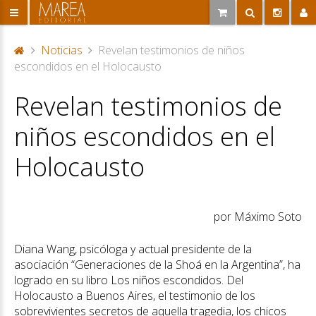
Noticias
Revelan testimonios de niños
P
escondidos en el Holocausto
or
Revelan testimonios de
ta
d
niños escondidos en el
a
Holocausto
por Máximo Soto
Diana Wang, psicóloga y actual presidente de la
asociación “Generaciones de la Shoá en la Argentina”, ha
logrado en su libro Los niños escondidos. Del
Holocausto a Buenos Aires, el testimonio de los
sobrevivientes secretos de aquella tragedia, los chicos