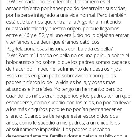
D.W.: En cada uno es diferente. Lo primero es el
agradecimiento por haber podido desarrollar sus vidas,
por haberse integrado a una vida normal. Pero también
está que tuvimos que entrar a la Argentina mintiendo
nuestra identidad y nuestro origen, porque llegamos
entre el 46 y el 52, y si uno era judío no lo dejaban entrar
y teníamos que decir que éramos católicos.
P.: ¿Relaciona esas historias con La vida es bella?
D.W.: Para mí, La vida es bella no es una película sobre el
holocausto sino sobre lo que los padres somos capaces
de hacer por impedir el sufrimiento de nuestros hijos.
Esos niños en gran parte sobrevivieron porque los
padres hicieron lo de La vida es bella, y cosas más
absurdas e increíbles. Yo tengo un hermanito perdido.
Cuando los niños eran pequeños y los padres tenían que
esconderse, como sucedió con los míos, no podían llevar
a los más chiquitos porque no podían permanecer en
silencio. Cuando se tiene que estar escondidos dos
años, como le sucedió a mis padres, a un chico le es
absolutamente imposible. Los padres buscaban
desesperadamente familias donde dejar a su hijo con la