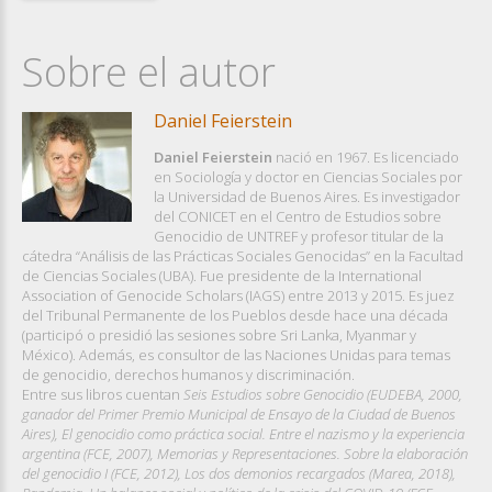
Sobre el autor
Daniel Feierstein
Daniel Feierstein
nació en 1967. Es licenciado
en Sociología y doctor en Ciencias Sociales por
la Universidad de Buenos Aires. Es investigador
del CONICET en el Centro de Estudios sobre
Genocidio de UNTREF y profesor titular de la
cátedra “Análisis de las Prácticas Sociales Genocidas” en la Facultad
de Ciencias Sociales (UBA). Fue presidente de la International
Association of Genocide Scholars (IAGS) entre 2013 y 2015. Es juez
del Tribunal Permanente de los Pueblos desde hace una década
(participó o presidió las sesiones sobre Sri Lanka, Myanmar y
México). Además, es consultor de las Naciones Unidas para temas
de genocidio, derechos humanos y discriminación.
Entre sus libros cuentan
Seis Estudios sobre Genocidio (EUDEBA, 2000,
ganador del Primer Premio Municipal de Ensayo de la Ciudad de Buenos
Aires), El genocidio como práctica social. Entre el nazismo y la experiencia
argentina (FCE, 2007), Memorias y Representaciones. Sobre la elaboración
del genocidio I (FCE, 2012), Los dos demonios recargados (Marea, 2018),