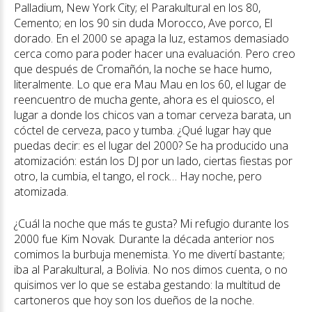
Palladium, New York City; el Parakultural en los 80,
Cemento; en los 90 sin duda Morocco, Ave porco, El
dorado. En el 2000 se apaga la luz, estamos demasiado
cerca como para poder hacer una evaluación. Pero creo
que después de Cromañón, la noche se hace humo,
literalmente. Lo que era Mau Mau en los 60, el lugar de
reencuentro de mucha gente, ahora es el quiosco, el
lugar a donde los chicos van a tomar cerveza barata, un
cóctel de cerveza, paco y tumba. ¿Qué lugar hay que
puedas decir: es el lugar del 2000? Se ha producido una
atomización: están los DJ por un lado, ciertas fiestas por
otro, la cumbia, el tango, el rock… Hay noche, pero
atomizada.
¿Cuál la noche que más te gusta? Mi refugio durante los
2000 fue Kim Novak. Durante la década anterior nos
comimos la burbuja menemista. Yo me divertí bastante;
iba al Parakultural, a Bolivia. No nos dimos cuenta, o no
quisimos ver lo que se estaba gestando: la multitud de
cartoneros que hoy son los dueños de la noche.