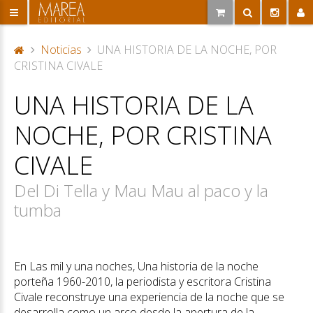
Noticias
UNA HISTORIA DE LA NOCHE, POR
P
CRISTINA CIVALE
or
UNA HISTORIA DE LA
ta
d
NOCHE, POR CRISTINA
a
CIVALE
Del Di Tella y Mau Mau al paco y la
tumba
En Las mil y una noches, Una historia de la noche
porteña 1960-2010, la periodista y escritora Cristina
Civale reconstruye una experiencia de la noche que se
desarrolla como un arco desde la apertura de la