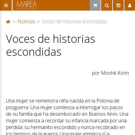
Noticias
Voces de historias escondidas
P
Voces de historias
or
ta
escondidas
d
a
por Moshé Korin
Una mujer se rememora niña nacida en la Polonia de
posguerra. Una mujer comienza a interrogar los pasos
de su familia que ha desembocado en Buenos Aires. Una
mujer comienza a recordar su infancia marcada por una
pérdida: su hermanito escondido y nunca recobrado en
los tiempos de la guerra. Una mujer empieza sí a