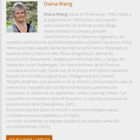
Diana Wang
Diana Wang
nació en Polonia en 1945 y llegó a
la Argentina en 1947 junto a sus padres
sobrevivientes de la Shoá. Es psicóloga
especializada en parejas, preside
Generaciones de la Shoá en Argentina y es
miembro del
board
de la World Federation of Jewish Survivors of the
Holocaust. Está casada, tiene dos hijos y ocho nietos. Participó en
Aquellos niños
y
Salvar al niño
, filmes dirigidos por Bernardo
Kononovich;
Monumento
, dirigido por Fernando Díaz y
Testigo del
testigo
de Lucas Trajtengartz. En Generaciones de la Shoá co-
coordina la colección
Cuadernos de la Shoá
y el Proyecto Aprendiz,
basado en una idea original suya. Protagonizó dos charlas
TEDxRíodelaPlata:
Los aprendices de la Historia
y
En la pareja la culpa la
tiene el otro
. Ha publicado los libros
De terapias y personas
(en
coautoría),
El silencio de los aparecidos
,
Volver
,
Surviving Silence
,
Con
una piedra en el zapato
e
Hijos de la guerra. La segunda generación de
sobrevivientes de la Shoá
(Marea, 2007).
Es columnista del diario
La Nación
y sus textos integran varias
compilaciones en castellano y en inglés.
Los niños escondidos
se tradujo y publicó en alemán como
Die
Versteckten Kinder
(2012).
VER BIOGRAFÍA COMPLETA