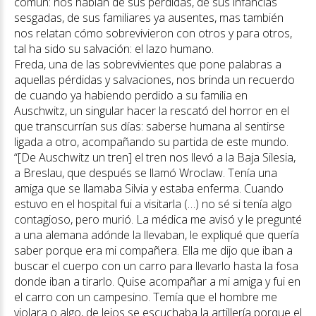
común: nos hablan de sus pérdidas, de sus infancias
sesgadas, de sus familiares ya ausentes, mas también
nos relatan cómo sobrevivieron con otros y para otros,
tal ha sido su salvación: el lazo humano.
Freda, una de las sobrevivientes que pone palabras a
aquellas pérdidas y salvaciones, nos brinda un recuerdo
de cuando ya habiendo perdido a su familia en
Auschwitz, un singular hacer la rescató del horror en el
que transcurrían sus días: saberse humana al sentirse
ligada a otro, acompañando su partida de este mundo.
“[De Auschwitz un tren] el tren nos llevó a la Baja Silesia,
a Breslau, que después se llamó Wroclaw. Tenía una
amiga que se llamaba Silvia y estaba enferma. Cuando
estuvo en el hospital fui a visitarla (…) no sé si tenía algo
contagioso, pero murió. La médica me avisó y le pregunté
a una alemana adónde la llevaban, le expliqué que quería
saber porque era mi compañera. Ella me dijo que iban a
buscar el cuerpo con un carro para llevarlo hasta la fosa
donde iban a tirarlo. Quise acompañar a mi amiga y fui en
el carro con un campesino. Temía que el hombre me
violara o algo, de lejos se escuchaba la artillería porque el