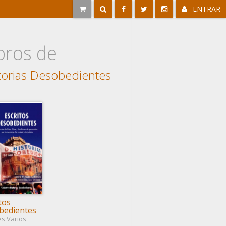
ENTRAR
bros de
torias Desobedientes
tos
bedientes
es Varios