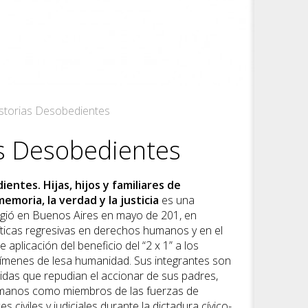
storias Desobedientes
as Desobedientes
entes. Hijas, hijos y familiares de
emoria, la verdad y la justicia
es una
gió en Buenos Aires en mayo de 201, en
íticas regresivas en derechos humanos y en el
 aplicación del beneficio del “2 x 1” a los
menes de lesa humanidad. Sus integrantes son
idas que repudian el accionar de sus padres,
rmanos como miembros de las fuerzas de
s civiles y judiciales durante la dictadura cívico-