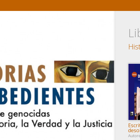
Li
His
Escri
deso
Autor