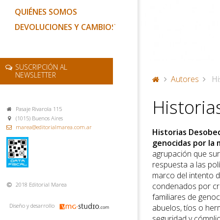
QUIÉNES SOMOS
DEVOLUCIONES Y CAMBIOS
SUSCRIPCIÓN AL
NEWSLETTER
Autores
Hi
P
Histori
or
Pasaje Rivarola 115
ta
(1015) Buenos Aires
d
marea@editorialmarea.com.ar
Historias Desobedi
a
genocidas por la m
agrupación que sur
respuesta a las pol
marco del intento de
condenados por crí
2018 Editorial Marea
familiares de genoc
Diseño y desarrollo
abuelos, tíos o he
seguridad y cómplice