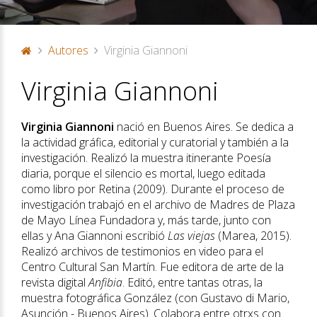
Autores
Virginia Giannoni
P
Virginia Giannoni
or
ta
d
Virginia Giannoni
nació en Buenos Aires. Se dedica a
a
la actividad gráfica, editorial y curatorial y también a la
investigación. Realizó la muestra itinerante Poesía
diaria, porque el silencio es mortal, luego editada
como libro por Retina (2009). Durante el proceso de
investigación trabajó en el archivo de Madres de Plaza
de Mayo Línea Fundadora y, más tarde, junto con
ellas y Ana Giannoni escribió
Las viejas
(Marea, 2015).
Realizó archivos de testimonios en video para el
Centro Cultural San Martín. Fue editora de arte de la
revista digital
Anfibia
. Editó, entre tantas otras, la
muestra fotográfica González (con Gustavo di Mario,
Asunción - Buenos Aires). Colabora entre otrxs con