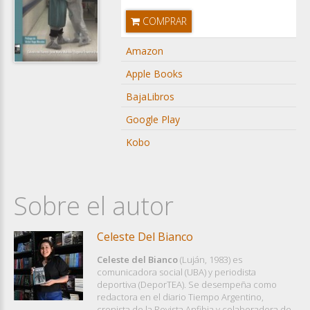
COMPRAR
Amazon
Apple Books
BajaLibros
Google Play
Kobo
Sobre el autor
Celeste Del Bianco
Celeste del Bianco
(Luján, 1983) es
comunicadora social (UBA) y periodista
deportiva (DeporTEA). Se desempeña como
redactora en el diario Tiempo Argentino,
cronista de la Revista Anfibia y colaboradora de