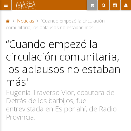
Noticias
“Cuando empezó la circulación
P
comunitaria, los aplausos no estaban más"
or
“Cuando empezó la
ta
d
circulación comunitaria,
a
los aplausos no estaban
más"
Eugenia Traverso Vior, coautora de
Detrás de los barbijos, fue
entrevistada en Es por ahí, de Radio
Provincia.