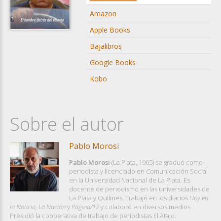
Amazon
Apple Books
Bajalibros
Google Books
Kobo
Sobre el autor
Pablo Morosi
Pablo Morosi
(La Plata, 1965) se graduó como
periodista y licenciado en Comunicación Social
en la Universidad Nacional de La Plata. Es
docente de periodismo en las universidades de
La Plata y Quilmes. Trabajó en los diarios
Hoy en
la Noticia, La Nación
y
Página/12
y colaboró en diversos medios.
Presidió la cooperativa de trabajo de periodistas El Atajo.