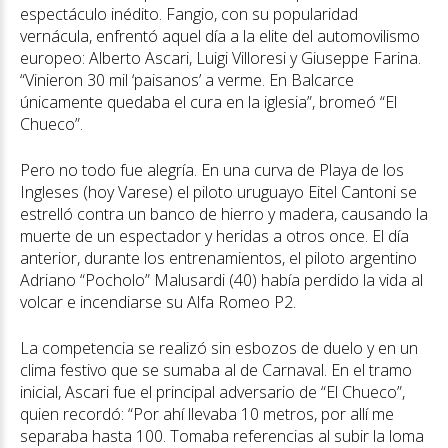
espectáculo inédito. Fangio, con su popularidad
vernácula, enfrentó aquel día a la elite del automovilismo
europeo: Alberto Ascari, Luigi Villoresi y Giuseppe Farina.
“Vinieron 30 mil ‘paisanos’ a verme. En Balcarce
únicamente quedaba el cura en la iglesia”, bromeó “El
Chueco”.
Pero no todo fue alegría. En una curva de Playa de los
Ingleses (hoy Varese) el piloto uruguayo Eitel Cantoni se
estrelló contra un banco de hierro y madera, causando la
muerte de un espectador y heridas a otros once. El día
anterior, durante los entrenamientos, el piloto argentino
Adriano “Pocholo” Malusardi (40) había perdido la vida al
volcar e incendiarse su Alfa Romeo P2.
La competencia se realizó sin esbozos de duelo y en un
clima festivo que se sumaba al de Carnaval. En el tramo
inicial, Ascari fue el principal adversario de “El Chueco”,
quien recordó: “Por ahí llevaba 10 metros, por allí me
separaba hasta 100. Tomaba referencias al subir la loma