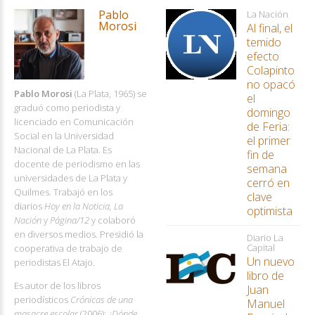
Pablo
La Nación
Morosi
Al final, el
temido
efecto
Colapinto
no opacó
Pablo Morosi
(La Plata, 1965) se
el
graduó como periodista y
domingo
licenciado en Comunicación
de Feria:
Social en la Universidad
el primer
Nacional de La Plata. Es
fin de
docente de periodismo en las
semana
universidades de La Plata y
cerró en
Quilmes. Trabajó en los
clave
diarios
Hoy en la Noticia, La
optimista
Nación
y
Página/12
y colaboró
en diversos medios. Presidió la
Diario La
Capital
cooperativa de trabajo de
Un nuevo
periodistas El Atajo.
libro de
Es autor de los libros
Juan
periodísticos
Crónicas de una
Manuel
masacre escolar
(2006);
¿Dónde