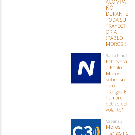
ACOMPA
ÑÒ
DURANTE
TODA SU
TRAYECT
ORIA
(PABLO
MOROSI)
Radio Nihuil
Entrevista
a Pablo
Morosi
sobre su
libro
“Fangio: El
hombre
detrás del
volante”
Cadena 3
Morosi:
“Fangio no