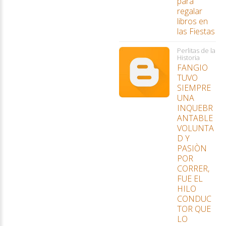
para
regalar
libros en
las Fiestas
Perlitas de la
Historia
FANGIO
TUVO
SIEMPRE
UNA
INQUEBR
ANTABLE
VOLUNTA
D Y
PASIÒN
POR
CORRER,
FUE EL
HILO
CONDUC
TOR QUE
LO