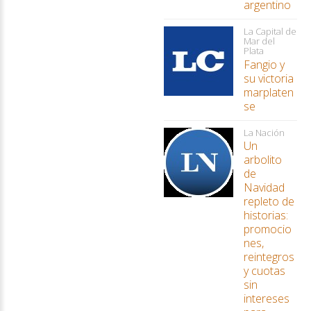
argentino
La Capital de
Mar del
Plata
Fangio y
su victoria
marplaten
se
La Nación
Un
arbolito
de
Navidad
repleto de
historias:
promocio
nes,
reintegros
y cuotas
sin
intereses