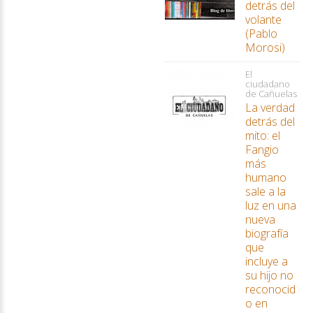
detrás del
volante
(Pablo
Morosi)
El
ciudadano
de Cañuelas
La verdad
detrás del
mito: el
Fangio
más
humano
sale a la
luz en una
nueva
biografía
que
incluye a
su hijo no
reconocid
o en