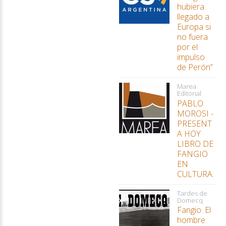
hubiera
llegado a
Europa si
no fuera
por el
impulso
de Perón”
Marea
Editorial
PABLO
MOROSI -
PRESENT
A HOY
LIBRO DE
FANGIO
EN
CULTURA.
Tardes de
Domecq
Fangio. El
hombre