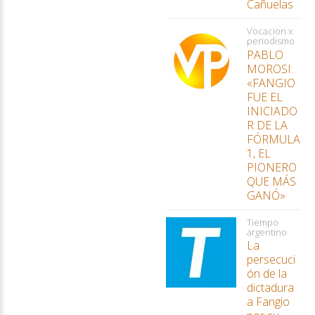
Cañuelas
Vocacion x
periodismo
PABLO
MOROSI:
«FANGIO
FUE EL
INICIADO
R DE LA
FÓRMULA
1, EL
PIONERO
QUE MÁS
GANÓ»
Tiempo
argentino
La
persecuci
ón de la
dictadura
a Fangio