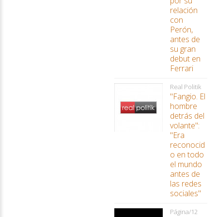
por su
relación
con
Perón,
antes de
su gran
debut en
Ferrari
Real Politik
"Fangio. El
hombre
detrás del
volante":
"Era
reconocid
o en todo
el mundo
antes de
las redes
sociales"
Página/12