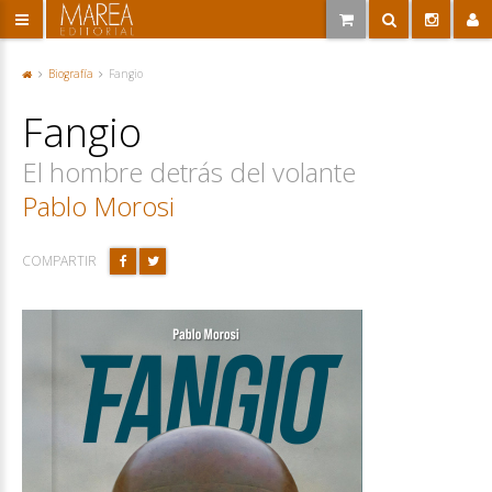
Biografía
Fangio
P
or
Fangio
ta
d
a
El hombre detrás del volante
Pablo Morosi
COMPARTIR