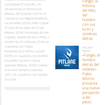
Fangio, la
está Miguel? El caso Bru. Un
historia
desaparecido en democracia
del mito,
(Marea, 2013);
Juniors
(2014, en
del
coautoría con Miguel Braillard);
hombre
Un tal Núñez
(2015);
Padre Cajade.
con sus
El santo de los pibes de la calle
luces y
(Marea, 2016);
Genealogía de una
sombras
tragedia. Inundación de La Plata, 2
detrás
de abril de 2013
(Marea, 2018, en
coautoría con Pablo
PitLane
Motor
Romanazzi);
El último cruzado
«Fangio, el
(2018; en coautoría con Andrés
hombre
Lavaselli);
Favaloro. El gran
detrás del
operador
(Marea, 2020) y
Sabato.
volante»:
El escritor metafísico
(Marea,
Pablo
2021, en coautoría con Sandra
Morosi
Di Luca).
presenta
una nueva
perspectiv
a del
piloto