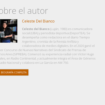
obre el autor
Celeste Del Bianco
Celeste del Bianco
(Luján, 1983) es comunicadora
social (UBA) y periodista deportiva (DeporTEA). Se
desempeña como redactora en el diario Tiempo
Argentino, cronista de la Revista Anfibia y
colaboradora de medios digitales. En el 2020 ganó el
er Concurso de Nuevas Narrativas del Sindicato de Prensa de
os Aires (SIPREBA). Comenzó su experiencia radial con Víctor Hugo
les, en Radio Continental, y actualmente integra el Área de Géneros
adio Nacional y colabora en La García en AM 750.
 BIOGRAFÍA COMPLETA