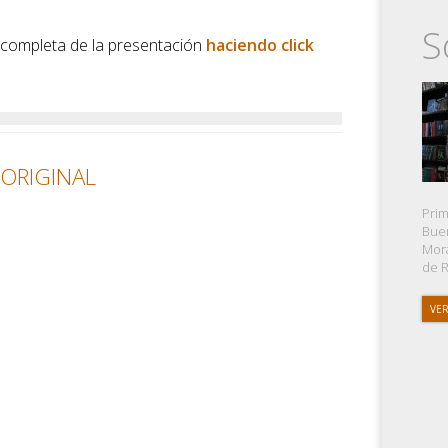
S
 completa de la presentación
haciendo click
 ORIGINAL
Prim
Buen
Mora
de R
VER