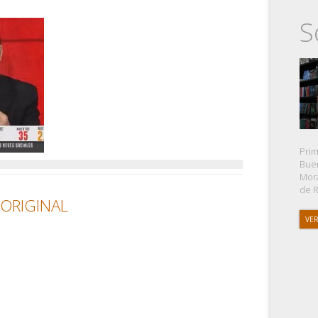
S
Prim
Buen
Mora
de R
 ORIGINAL
VER