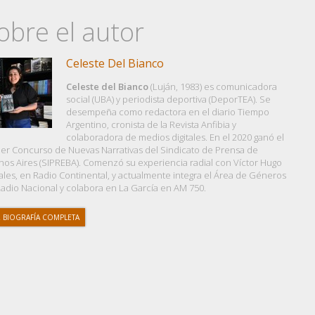
obre el autor
Celeste Del Bianco
Celeste del Bianco
(Luján, 1983) es comunicadora
social (UBA) y periodista deportiva (DeporTEA). Se
desempeña como redactora en el diario Tiempo
Argentino, cronista de la Revista Anfibia y
colaboradora de medios digitales. En el 2020 ganó el
er Concurso de Nuevas Narrativas del Sindicato de Prensa de
os Aires (SIPREBA). Comenzó su experiencia radial con Víctor Hugo
les, en Radio Continental, y actualmente integra el Área de Géneros
adio Nacional y colabora en La García en AM 750.
 BIOGRAFÍA COMPLETA