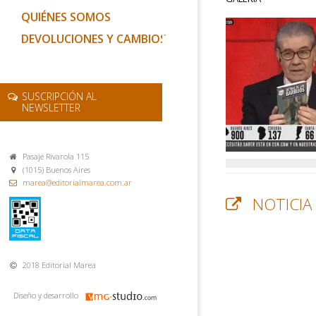
QUIÉNES SOMOS
DEVOLUCIONES Y CAMBIOS
SUSCRIPCIÓN AL
NEWSLETTER
Pasaje Rivarola 115
(1015) Buenos Aires
marea@editorialmarea.com.ar
NOTICIA
2018 Editorial Marea
Diseño y desarrollo