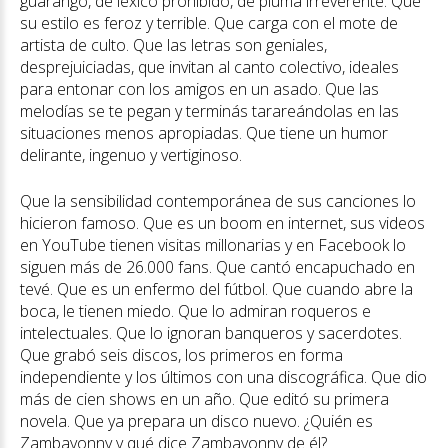
guarango, de léxico prohibido, de pluma irreverente. Que
su estilo es feroz y terrible. Que carga con el mote de
artista de culto. Que las letras son geniales,
desprejuiciadas, que invitan al canto colectivo, ideales
para entonar con los amigos en un asado. Que las
melodías se te pegan y terminás tarareándolas en las
situaciones menos apropiadas. Que tiene un humor
delirante, ingenuo y vertiginoso.
Que la sensibilidad contemporánea de sus canciones lo
hicieron famoso. Que es un boom en internet, sus videos
en YouTube tienen visitas millonarias y en Facebook lo
siguen más de 26.000 fans. Que cantó encapuchado en
tevé. Que es un enfermo del fútbol. Que cuando abre la
boca, le tienen miedo. Que lo admiran roqueros e
intelectuales. Que lo ignoran banqueros y sacerdotes.
Que grabó seis discos, los primeros en forma
independiente y los últimos con una discográfica. Que dio
más de cien shows en un año. Que editó su primera
novela. Que ya prepara un disco nuevo. ¿Quién es
Zambayonny y qué dice Zambayonny de él?