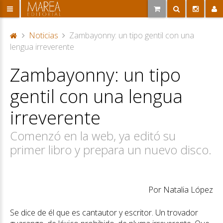
Noticias
Zambayonny: un tipo gentil con una
P
lengua irreverente
or
Zambayonny: un tipo
ta
d
gentil con una lengua
a
irreverente
Comenzó en la web, ya editó su
primer libro y prepara un nuevo disco.
Por Natalia López
Se dice de él que es cantautor y escritor. Un trovador