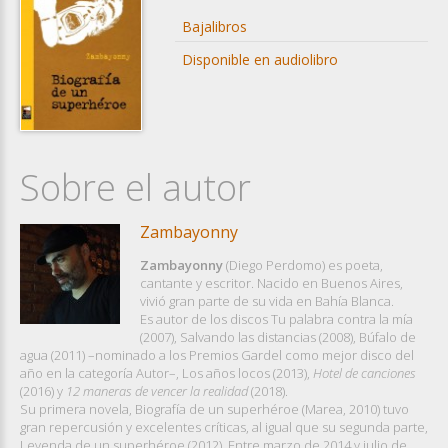
Bajalibros
Disponible en audiolibro
Sobre el autor
Zambayonny
Zambayonny
(Diego Perdomo) es poeta,
cantante y escritor. Nacido en Buenos Aires,
vivió gran parte de su vida en Bahía Blanca.
Es autor de los discos Tu palabra contra la mía
(2007), Salvando las distancias (2008), Búfalo de
agua (2011) –nominado a los Premios Gardel como mejor disco del
año en la categoría Autor–, Los años locos (2013),
Hotel de canciones
(2016) y
12 maneras de vencer la realidad
(2018).
Su primera novela, Biografía de un superhéroe (Marea, 2010) tuvo
gran repercusión y excelentes críticas, al igual que su segunda parte,
Leyenda de un superhéroe (2012). Entre marzo de 2014 y julio de