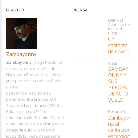
EL AUTOR
PRENSA
Diario El
Atlántico de
Mar del
Plata
Un
cantante
de novela
Zambayonny
Zambayonny
(Diego Perdomo)
Ansa
es poeta, cantante y escritor.
ZAMBAY
Nacido en Buenos Aires, vivió
ONNY Y
gran parte de su vida en Bahía
SUS
Blanca.
HEROES
Es autor de los discos Tu
DE ALTO
palabra contra la mía (2007),
VUELO
Salvando las distancias (2008),
Búfalo de agua (2011) –
Rosario 3
Zambayon
nominado a los Premios Gardel
ny: el
como mejor disco del año en la
cantautor
categoría Autor–, Los años
escatológi
locos (2013),
Hotel de canciones