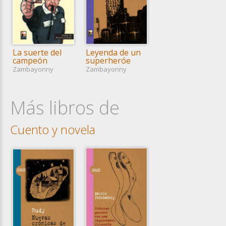
La suerte del
Leyenda de un
campeón
superheróe
Zambayonny
Zambayonny
Más libros de
Cuento y novela