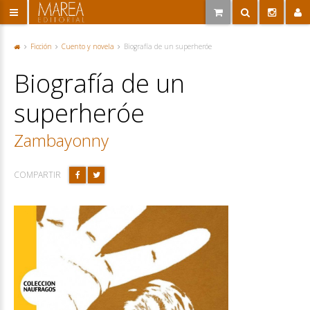
Ficción
Cuento y novela
Biografía de un superheróe
P
or
Biografía de un
ta
d
a
superheróe
Zambayonny
COMPARTIR