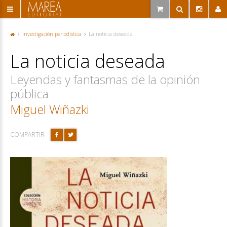
Investigación periodística
La noticia deseada
P
or
La noticia deseada
ta
d
a
Leyendas y fantasmas de la opinión
pública
Miguel Wiñazki
COMPARTIR