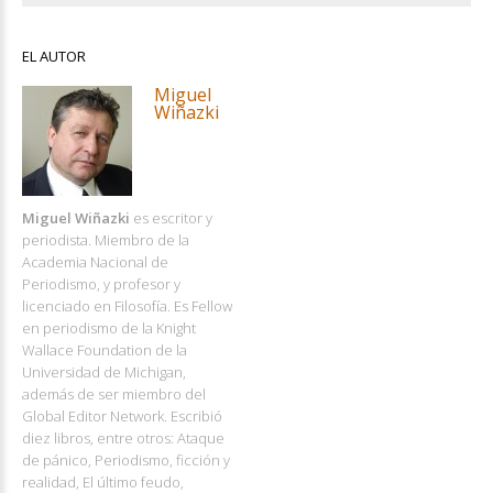
EL AUTOR
Miguel
Wiñazki
Miguel Wiñazki
es escritor y
periodista. Miembro de la
Academia Nacional de
Periodismo, y profesor y
licenciado en Filosofía. Es Fellow
en periodismo de la Knight
Wallace Foundation de la
Universidad de Michigan,
además de ser miembro del
Global Editor Network. Escribió
diez libros, entre otros: Ataque
de pánico, Periodismo, ficción y
realidad, El último feudo,