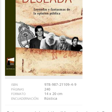
978-987-21109-4-9
ISBN
240
PÁGINAS
14 x 20 cm
FORMATO
Rústica
ENCUADERNACIÓN