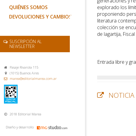
generaciones y re
QUIÉNES SOMOS
explorado los lími
proponiendo persp
DEVOLUCIONES Y CAMBIOS
literatura contemp
colección se encu
de lagartija, Fisc
SUSCRIPCIÓN AL
NEWSLETTER
Entrada libre y gra
Pasaje Rivarola 115
(1015) Buenos Aires
marea@editorialmarea.com.ar
NOTICIA
2018 Editorial Marea
Diseño y desarrollo