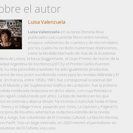
obre el autor
Luisa Valenzuela
Luisa Valenzuela
en su tarea literaria lleva
publicados casi cuarenta libros entre novelas,
ensayos, volúmenes de cuentos y de microrrelatos
por los cuales ha recibido numerosas distinciones,
como la Medalla Machado de Asis de la Academia
ilera de Letras, la beca Guggenheim, el Gran Premio de Honor de la
edad Argentina de Escritores (2017) y el Premio Carlos Fuentes
9). Su vida periodística también ha sido igualmente productiva.
nzó de muy joven escribiendo notas para las revistas Atlántida y El
r. En Francia, entre 1958 y 1961, fue corresponsal ocasional del
io El Mundo y del Suplemento Gráfico de La Nación. Fue la primera
odista nombrada redactora en dicho diario, con cuya Revista La
ón siguió colaborando por años. La lista de medios en los que
icó es extensa y abarca desde Tía Vicenta o Autoclub hasta el New
 Times y el Village Voice, pasando por Crisis, La Opinión y Página/12.
incipios de los años setenta fue redactora estrella de la revista
e y, luego, fue columnista de El Cronista Cultural, La Nación Revista,
ario Perfil. Tras un largo intervalo, en 2020 retomó el periodismo en
columnas de El Cohete a la Luna.