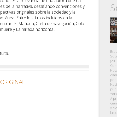
conocer la relevancia de una autora que ha
S
tes de la narrativa, desafiando convenciones y
ectivas originales sobre la sociedad y la
oránea. Entre los títulos incluidos en la
entran: El Mañana, Carta de navegación, Cola
al muere y La mirada horizontal.
Bras
tuita.
Soci
(201
Come
Hoga
diar
peri
 ORIGINAL
Naci
publ
York
A pr
Gent
y di
las 