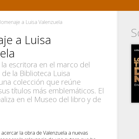
omenaje a Luisa Valenzuela
S
je a Luisa
ela
la escritora en el marco del
de la Biblioteca Luisa
 una colección que reúne
sus títulos más emblemáticos. El
aliza en el Museo del libro y de
a acercar la obra de Valenzuela a nuevas