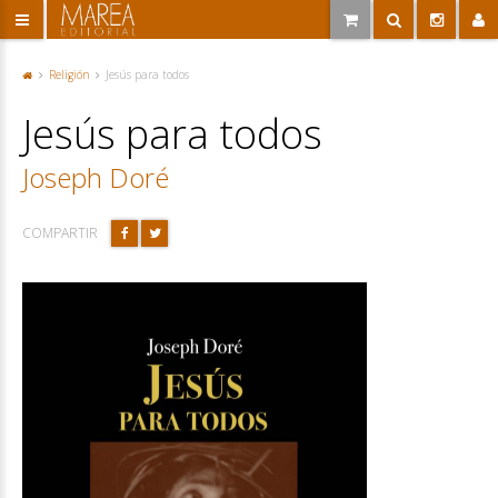
Religión
Jesús para todos
P
or
Jesús para todos
ta
d
a
Joseph Doré
COMPARTIR