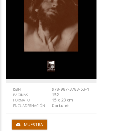
978-987-3783-53-1
ISBN
152
PÁGINAS
15 x 23 cm
FORMATO
Cartoné
ENCUADERNACIÓN
MUESTRA