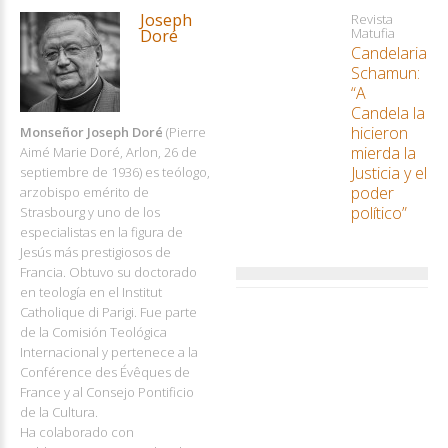
Joseph
Revista
Matufia
Doré
Candelaria
Schamun:
“A
Candela la
hicieron
Monseñor Joseph Doré
(Pierre
mierda la
Aimé Marie Doré, Arlon, 26 de
Justicia y el
septiembre de 1936) es teólogo,
poder
arzobispo emérito de
político”
Strasbourg y uno de los
especialistas en la figura de
Jesús más prestigiosos de
Francia. Obtuvo su doctorado
en teología en el Institut
Catholique di Parigi. Fue parte
de la Comisión Teológica
Internacional y pertenece a la
Conférence des Évêques de
France y al Consejo Pontificio
de la Cultura.
Ha colaborado con