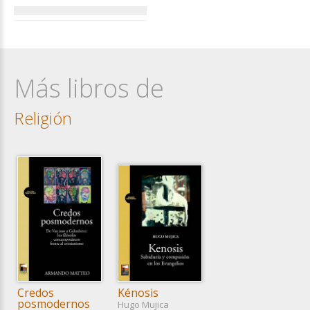
Más libros de
Religión
Credos
Kénosis
posmodernos
Hugo Mujica